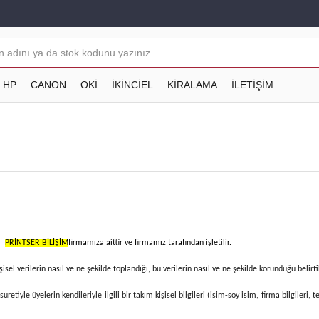
HP
CANON
OKİ
İKİNCİEL
KİRALAMA
İLETİŞİM
ı
PRİNTSER BİLİŞİM
firmamıza aittir ve firmamız tarafından işletilir.
şisel verilerin nasıl ve ne şekilde toplandığı, bu verilerin nasıl ve ne şekilde korunduğu belirti
retiyle üyelerin kendileriyle ilgili bir takım kişisel bilgileri (isim-soy isim, firma bilgileri,