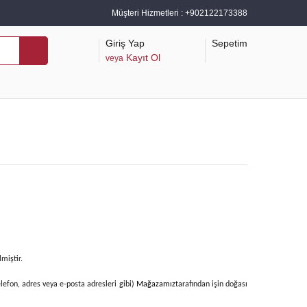
Müşteri Hizmetleri :
+902122173388
Giriş Yap
Sepetim
Kayıt Ol
veya
lmiştir.
 telefon, adres veya e-posta adresleri gibi)
Mağazamız
tarafından işin doğası