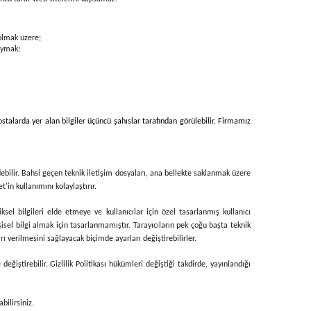
 olmak üzere;
uymak;
stalarda yer alan bilgiler üçüncü şahıslar tarafından görülebilir. Firmamız
debilir. Bahsi geçen teknik iletişim dosyaları, ana bellekte saklanmak üzere
'in kullanımını kolaylaştırır.
iksel bilgileri elde etmeye ve kullanıcılar için özel tasarlanmış kullanıcı
isel bilgi almak için tasarlanmamıştır. Tarayıcıların pek çoğu başta teknik
ı verilmesini sağlayacak biçimde ayarları değiştirebilirler.
iştirebilir. Gizlilik Politikası hükümleri değiştiği takdirde, yayınlandığı
bilirsiniz.