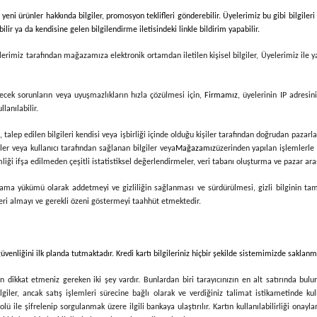
ni ürünler hakkında bilgiler, promosyon teklifleri gönderebilir. Üyelerimiz bu gibi bilgile
lir ya da kendisine gelen bilgilendirme iletisindeki linkle bildirim yapabilir.
lerimiz tarafından mağazamıza elektronik ortamdan iletilen kişisel bilgiler, Üyelerimiz ile 
ilecek sorunların veya uyuşmazlıkların hızla çözülmesi için,
Firmamız
, üyelerinin IP adresin
anılabilir.
talep edilen bilgileri kendisi veya işbirliği içinde olduğu kişiler tarafından doğrudan pazarla
iler veya kullanıcı tarafından sağlanan bilgiler veya
Mağazamız
üzerinden yapılan işlemlerle i
ği ifşa edilmeden çeşitli istatistiksel değerlendirmeler, veri tabanı oluşturma ve pazar araş
r saklama yükümü olarak addetmeyi ve gizliliğin sağlanması ve sürdürülmesi, gizli bilginin 
rleri almayı ve gerekli özeni göstermeyi taahhüt etmektedir.
 güvenliğini ilk planda tutmaktadır. Kredi kartı bilgileriniz hiçbir şekilde sistemimizde sakla
 dikkat etmeniz gereken iki şey vardır. Bunlardan biri tarayıcınızın en alt satırında bulu
iler, ancak satış işlemleri sürecine bağlı olarak ve verdiğiniz talimat istikametinde kullanıl
ile şifrelenip sorgulanmak üzere ilgili bankaya ulaştırılır. Kartın kullanılabilirliği onayland