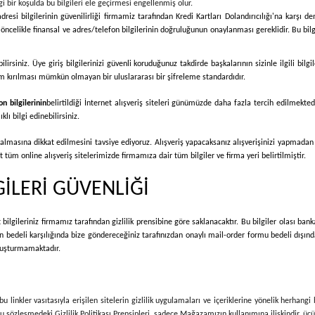
bir koşulda bu bilgileri ele geçirmesi engellenmiş olur.
dresi bilgilerinin güvenilirliği firmamiz tarafından Kredi Kartları Dolandırıcılığı'na karşı d
ncelikle finansal ve adres/telefon bilgilerinin doğruluğunun onaylanması gereklidir. Bu bilgil
bilirsiniz. Üye giriş bilgilerinizi güvenli koruduğunuz takdirde başkalarının sizinle ilgili b
tem kırılması mümkün olmayan bir uluslararası bir şifreleme standardıdır.
n bilgilerinin
belirtildiği İnternet alışveriş siteleri günümüzde daha fazla tercih edilmektedi
lı bilgi edinebilirsiniz.
r almasına dikkat edilmesini tavsiye ediyoruz. Alışveriş yapacaksanız alışverişinizi yapmadan
tüm online alışveriş sitelerimizde firmamıza dair tüm bilgiler ve firma yeri belirtilmiştir.
GİLERİ GÜVENLİĞİ
bilgileriniz firmamız tarafından gizlilik prensibine göre saklanacaktır. Bu bilgiler olası ban
rin bedeli karşılığında bize göndereceğiniz tarafınızdan onaylı mail-order formu bedeli dışı
 oluşturmamaktadır.
 linkler vasıtasıyla erişilen sitelerin gizlilik uygulamaları ve içeriklerine yönelik herhang
İş bu sözleşmedeki Gizlilik Politikası Prensipleri, sadece Mağazamızın kullanımına ilişkindir, 