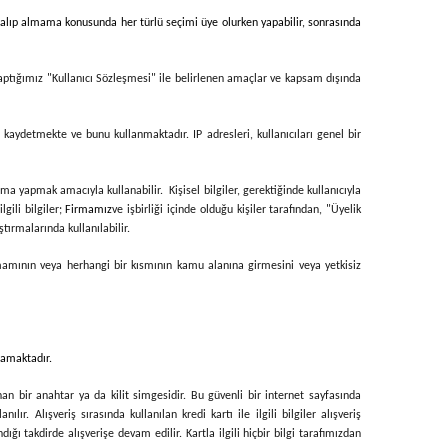
ri alıp almama konusunda her türlü seçimi üye olurken yapabilir, sonrasında
yaptığımız "Kullanıcı Sözleşmesi" ile belirlenen amaçlar ve kapsam dışında
i kaydetmekte ve bunu kullanmaktadır. IP adresleri, kullanıcıları genel bir
ma yapmak amacıyla kullanabilir. Kişisel bilgiler, gerektiğinde kullanıcıyla
lgili bilgiler;
Firmamız
ve işbirliği içinde olduğu kişiler tarafından, "Üyelik
tırmalarında kullanılabilir.
tamamının veya herhangi bir kısmının kamu alanına girmesini veya yetkisiz
nmamaktadır.
nan bir anahtar ya da kilit simgesidir. Bu güvenli bir internet sayfasında
ır. Alışveriş sırasında kullanılan kredi kartı ile ilgili bilgiler alışveriş
ığı takdirde alışverişe devam edilir. Kartla ilgili hiçbir bilgi tarafımızdan