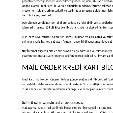
görüntülenemediğinden ve kaydedilmediğinden, üçüncü şahısların herhangi 
Online olarak kredi kartı ile verilen siparişlerin ödeme/fatura/teslimat a
müşterilerin siparişlerinin tedarik ve teslimat aşamasına gelebilmesi için ö
ile irtibata geçilmektedir.
Üye olurken verdiğiniz tüm bilgilere sadece siz ulaşabilir ve siz değiştire
işlemleri sırasında
128 bit SSL
güvenlik alanı içinde hareket edilir. Bu sis
Bilgi hattı veya müşteri hizmetleri servisi bulunan ve
açık adres ve telefo
online alışveriş hizmeti sağlayan firmanın güvenirliği konusunda daha sağlık
Not:
İnternet alışveriş sitelerinde firmanın açık adresinin ve telefonun ye
güvenmiyorsanız alışverişten önce telefon ederek teyit edin. Firmamıza ait 
MAİL ORDER KREDİ KART BİL
Kredi kartı mail-order yöntemi ile bize göndereceğiniz kimlik ve kredi kart 
ile bekletilip daha sonrasında imha edilmektedir. Sipariş ettiğiniz ürünle
itiraz edebilir ve bu tutarın ödenmesini engelleyebileceğiniz için bir risk
ÜÇÜNCÜ TARAF WEB SİTELERİ VE UYGULAMALAR
Mağazamız, web sitesi dâhilinde başka sitelere link verebilir. Firmamız, bu
reklamcılık yapan iş ortaklarımız aracılığı ile kullanıcılarımıza dağıtılır. 