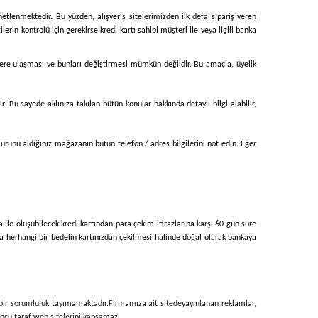
enetlenmektedir. Bu yüzden, alışveriş sitelerimizden ilk defa sipariş veren
erin kontrolü için gerekirse kredi kartı sahibi müşteri ile veya ilgili banka
ilgilere ulaşması ve bunları değiştirmesi mümkün değildir. Bu amaçla, üyelik
r. Bu sayede aklınıza takılan bütün konular hakkında detaylı bilgi alabilir,
 ürünü aldığınız mağazanın bütün telefon / adres bilgilerini not edin. Eğer
ka ile oluşubilecek kredi kartından para çekim itirazlarına karşı 60 gün süre
nda herhangi bir bedelin kartınızdan çekilmesi halinde doğal olarak bankaya
i bir sorumluluk taşımamaktadır.
Firmamıza ait sitede
yayınlanan reklamlar,
üçüncü taraf web sitelerini kapsamaz.