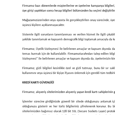
Firmamız bazı dönemlerde müşterilerine ve üyelerine kampanya bilgileri, ye
üye girişi yaptıktan sonra hesap bilgileri bölümünden bu seçimi değiştirilebi
Mağazamız
üzerinden veya eposta ile gerçekleştirilen onay sürecinde, üye
üçüncü kişilere açıklanmayacaktır.
Sistemle ilgili sorunların tanımlanması ve verilen hizmet ile ilgili çıkab
şekilde tanımlamak ve kapsamlı demografik bilgi toplamak amacıyla da kull
Firmamız
, Üyelik Sözleşmesi ile belirlenen amaçlar ve kapsam dışında da, 
temas kurmak için de kullanılabilir.
Firmamız
tarafından talep edilen bilg
Sözleşmesi" ile belirlenen amaçlar ve kapsam dışında da, üyelerimizin kimli
Firmamız
, gizli bilgileri kesinlikle özel ve gizli tutmayı, bunu bir sı
kullanımını veya üçüncü bir kişiye ifşasını önlemek için gerekli tüm tedbi
KREDİ KARTI GÜVENLİĞİ
Firmamız
, alışveriş sitelerimizden alışveriş yapan kredi kartı sahiplerinin
İşlemler sürecine girdiğinizde güvenli bir sitede olduğunuzu anlamak için
olduğunuzu gösterir ve her türlü bilgileriniz şifrelenerek korunur. Bu bilg
sitelerimizden bağımsız olarak 128 bit SSL (Secure Sockets Layer) protokolü 