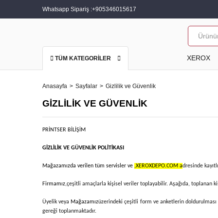
Whatsapp Sipariş :
+905346015617
XEROX
TÜM KATEGORİLER
Anasayfa
Sayfalar
Gizlilik ve Güvenlik
GIZLILIK VE GÜVENLIK
PRİNTSER BİLİŞİM
GİZLİLİK VE GÜVENLİK POLİTİKASI
Mağazamızda verilen tüm servisler ve
,XEROXDEPO.COM a
dresinde kayıtl
Firmamız,
çeşitli amaçlarla kişisel veriler toplayabilir. Aşağıda, toplanan ki
Üyelik veya
Mağazamız
üzerindeki çeşitli form ve anketlerin doldurulması su
gereği toplanmaktadır.