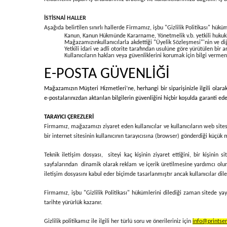
İSTİSNAİ HALLER
Aşağıda belirtilen sınırlı hallerde Firmamız, işbu "Gizlilik Politikası" hüküm
Kanun, Kanun Hükmünde Kararname, Yönetmelik v.b. yetkili hukuki o
Mağazamızınkullanıcılarla akdettiği "Üyelik Sözleşmesi"'nin ve d
Yetkili idari ve adli otorite tarafından usulüne göre yürütülen bir 
Kullanıcıların hakları veya güvenliklerini korumak için bilgi vermen
E-POSTA GÜVENLİĞİ
Mağazamızın Müşteri Hizmetleri’ne, herhangi bir siparişinizle ilgili olara
e-postalarınızdan aktarılan bilgilerin güvenliğini hiçbir koşulda garanti e
TARAYICI ÇEREZLERİ
Firmamız, mağazamızı ziyaret eden kullanıcılar ve kullanıcıların web sitesi
bir internet sitesinin kullanıcının tarayıcısına (browser) gönderdiği küçük m
Teknik iletişim dosyası, siteyi kaç kişinin ziyaret ettiğini, bir kişinin 
sayfalarından dinamik olarak reklam ve içerik üretilmesine yardımcı olur. 
iletişim dosyasını kabul eder biçimde tasarlanmıştır ancak kullanıcılar dil
Firmamız, işbu "Gizlilik Politikası" hükümlerini dilediği zaman sitede yay
tarihte yürürlük kazanır.
Gizlilik politikamız ile ilgili her türlü soru ve önerileriniz için
info@printse