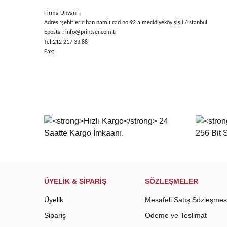
Firma Ünvanı :
Adres :şehit er cihan namlı cad no 92 a mecidiyeköy şişli /istanbul
Eposta : info@printser.com.tr
Tel:212 217 33 88
Fax:
ÜYELİK & SİPARİŞ
SÖZLEŞMELER
Üyelik
Mesafeli Satış Sözleşmes
Sipariş
Ödeme ve Teslimat