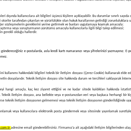
leri dışında kullanıcılara ait bilgileri üçüncü kişilere açıklayabilir. Bu durumlar sınırlı sayıda
torite tarafından çıkarılan ve yürürlülükte olan hukuk kurallarının getirdiği zorunluluklara 
iğer sözleşmelerin gereklerini yerine getirmek ve bunları uygulamaya koymak amacıyla;
araştırma veya soruşturmanın yürütümü amacıyla kullanıcılarla ilgili bilgi talep edilmesi;
in gerekli olduğu hallerdir.
k göndereceğiniz e-postalarda, asla kredi kartı numaranızı veya şifrelerinizi yazmayınız. E-po
demez.
ni kullanımı hakkındaki bilgileri teknik bir iletişim dosyası (Çerez-Cookie) kullanarak elde e
etin dosyalarıdır. Teknik iletişim dosyası site hakkında durum ve tercihleri saklayarak İnternet
siteyi hangi amaçla, kaç kez ziyaret ettiğini ve ne kadar sitede kaldıkları hakkında istatist
Teknik iletişim dosyası, ana bellekte veya e-postanızdan veri veya başkaca herhangi bir kiş
erse teknik iletişim dosyasının gelmemesi veya teknik iletişim dosyasının gönderildiğinde uyar
ınlamak veya kullanıcılara elektronik posta göndermek veya sitesinde yayınlamak suretiyle değ
r.com.tr
adresine email gönderebilirsiniz. Firmamız’a ait aşağıdaki iletişim bilgilerinden ulaşa