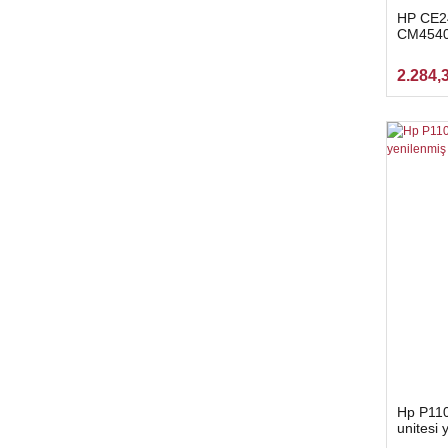
HP CE2
CM4540
fuser fır
2.284,
Hp P1102
unitesi 