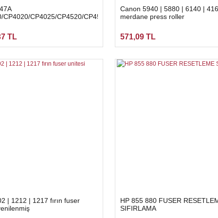
47A
Canon 5940 | 5880 | 6140 | 416
/CP4020/CP4025/CP4520/CP4525/M651
merdane press roller
ın ikinciel
37 TL
571,09 TL
 | 1212 | 1217 fırın fuser
HP 855 880 FUSER RESETLE
yenilenmiş
SIFIRLAMA