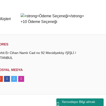
DRES
ehit Er Cihan Namlı Cad no 92 Mecidiyeköy /ŞİŞLİ /
STANBUL
OSYAL MEDYA
Xeroxdepo Bilgi almak