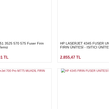
51 3525 570 575 Fuser Firin
HP LASERJET 4345 FUSER UN
 Temiz
FIRIN ÜNİTESİ - ISITICI ÜNİTES
RM1-1043 İKİNCİEL HATASIZ
81 TL
2.855,47 TL