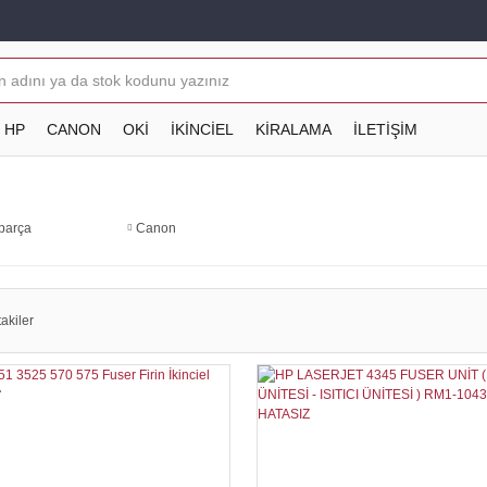
HP
CANON
OKİ
İKİNCİEL
KİRALAMA
İLETİŞİM
parça
Canon
akiler