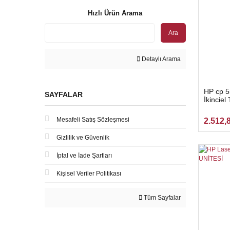
Hızlı Ürün Arama
Ara
Detaylı Arama
HP cp 5
SAYFALAR
İkinciel
Mesafeli Satış Sözleşmesi
2.512,
Gizlilik ve Güvenlik
İptal ve İade Şartları
Kişisel Veriler Politikası
Tüm Sayfalar