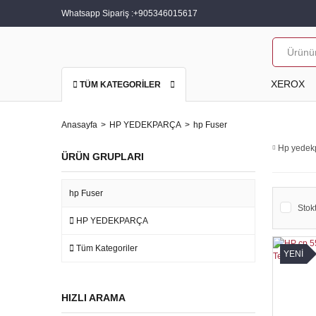
Whatsapp Sipariş :
+905346015617
XEROX
TÜM KATEGORİLER
Anasayfa
HP YEDEKPARÇA
hp Fuser
Hp yedek
ÜRÜN GRUPLARI
hp Fuser
Stokt
HP YEDEKPARÇA
Tüm Kategoriler
YENİ
HIZLI ARAMA