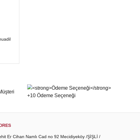
uadil
DRES
ehit Er Cihan Namlı Cad no 92 Mecidiyeköy /ŞİŞLİ /