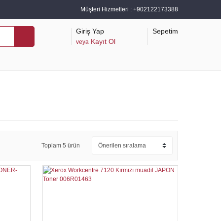
Müşteri Hizmetleri :
+902122173388
Giriş Yap
Sepetim
Kayıt Ol
veya
Toplam 5 ürün