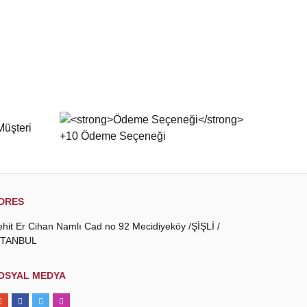
DRES
ehit Er Cihan Namlı Cad no 92 Mecidiyeköy /ŞİŞLİ /
STANBUL
OSYAL MEDYA