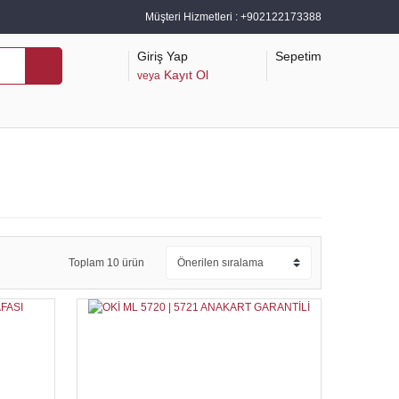
Müşteri Hizmetleri :
+902122173388
Giriş Yap
Sepetim
Kayıt Ol
veya
Toplam 10 ürün