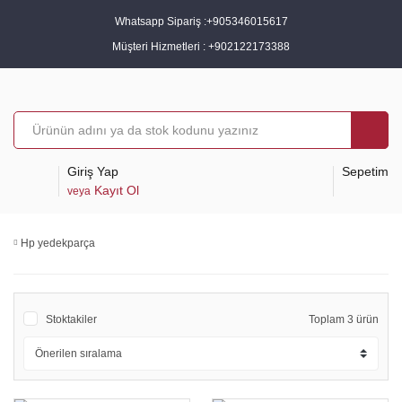
Whatsapp Sipariş :
+905346015617
Müşteri Hizmetleri :
+902122173388
Giriş Yap
Sepetim
Kayıt Ol
veya
Hp yedekparça
Stoktakiler
Toplam 3 ürün