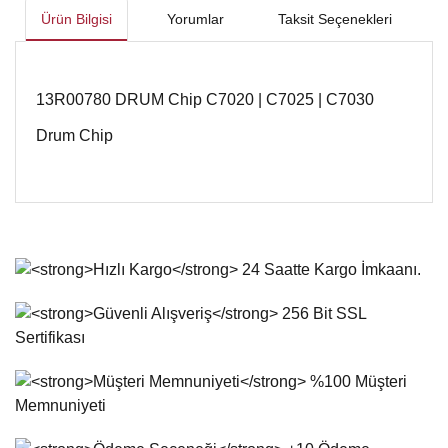
Ürün Bilgisi
Yorumlar
Taksit Seçenekleri
13R00780 DRUM Chip C7020 | C7025 | C7030
Drum Chip
Bu ürünün fiyat bilgisi, resim, ürün açıklamalarında ve diğer
konularda yetersiz gördüğünüz noktaları öneri formunu
Bu ürüne ilk yorumu siz yapın!
kullanarak tarafımıza iletebilirsiniz.
Görüş ve önerileriniz için teşekkür ederiz.
Yorum Yaz
Ürün resmi kalitesiz, bozuk veya görüntülenemiyor.
Ürün açıklamasında eksik bilgiler bulunuyor.
Ürün bilgilerinde hatalar bulunuyor.
Ürün fiyatı diğer sitelerden daha pahalı.
Bu ürüne benzer farklı alternatifler olmalı.