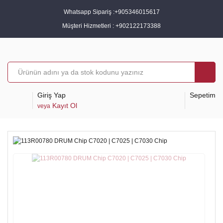
Whatsapp Sipariş :
+905346015617
Müşteri Hizmetleri :
+902122173388
Giriş Yap
Sepetim
Kayıt Ol
veya