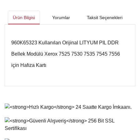
Ürün Bilgisi
Yorumlar
Taksit Seçenekleri
960K65323 Kullanılan Orijinal LITYUM PIL DDR
Bellek Modülü Xerox 7525 7530 7535 7545 7556
için Hafıza Kartı
Bu ürünün fiyat bilgisi, resim, ürün açıklamalarında ve diğer
konularda yetersiz gördüğünüz noktaları öneri formunu
Bu ürüne ilk yorumu siz yapın!
kullanarak tarafımıza iletebilirsiniz.
Görüş ve önerileriniz için teşekkür ederiz.
Yorum Yaz
Ürün resmi kalitesiz, bozuk veya görüntülenemiyor.
Ürün açıklamasında eksik bilgiler bulunuyor.
Ürün bilgilerinde hatalar bulunuyor.