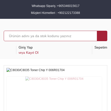
Whatsapp Sipariş :
+905346015617
Müşteri Hizmetleri :
+902122173388
Giriş Yap
Sepetim
Kayıt Ol
veya