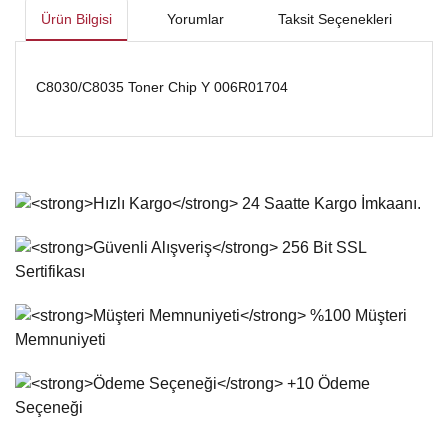
Ürün Bilgisi
Yorumlar
Taksit Seçenekleri
C8030/C8035 Toner Chip Y 006R01704
Bu ürünün fiyat bilgisi, resim, ürün açıklamalarında ve diğer
konularda yetersiz gördüğünüz noktaları öneri formunu
Bu ürüne ilk yorumu siz yapın!
kullanarak tarafımıza iletebilirsiniz.
Görüş ve önerileriniz için teşekkür ederiz.
Yorum Yaz
Ürün resmi kalitesiz, bozuk veya görüntülenemiyor.
Ürün açıklamasında eksik bilgiler bulunuyor.
Ürün bilgilerinde hatalar bulunuyor.
Ürün fiyatı diğer sitelerden daha pahalı.
Bu ürüne benzer farklı alternatifler olmalı.