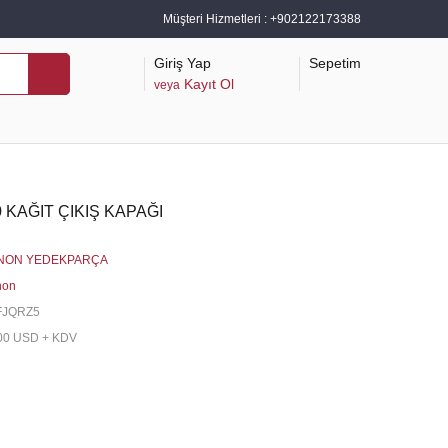
Müşteri Hizmetleri :
+902122173388
Giriş Yap
Sepetim
Kayıt Ol
veya
 KAĞIT ÇIKIŞ KAPAĞI
NON YEDEKPARÇA
non
FJQRZ5
00 USD + KDV