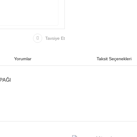
Tavsiye Et
Yorumlar
Taksit Seçenekleri
APAĞI
iğer konularda yetersiz gördüğünüz noktaları öneri formunu kullanarak tarafımıza
Bu ürüne ilk yorumu siz yapın!