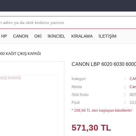
HP
CANON
OKİ
İKİNCİEL
KİRALAMA
İLETİŞİM
00 KAĞIT ÇIKIŞ KAPAĞI
CANON LBP 6020 6030 6000
Kategori
CA
Marka
Ca
Stok Kodu
BE
Fiyat
10,
* 208,66 TL den başlayan taksitlerle!
571,30 TL