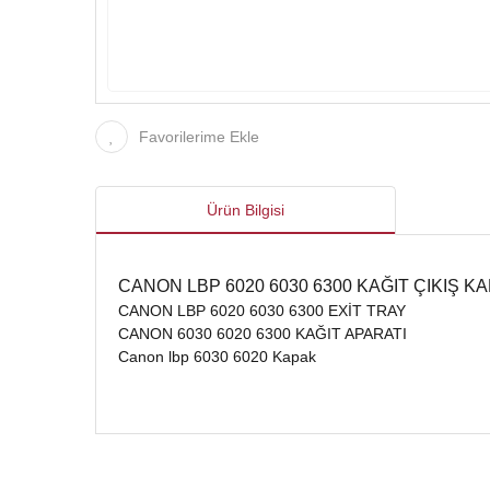
Favorilerime Ekle
Ürün Bilgisi
CANON LBP 6020 6030 6300 KAĞIT ÇIKIŞ K
CANON LBP 6020 6030 6300 EXİT TRAY
CANON 6030 6020 6300 KAĞIT APARATI
Canon lbp 6030 6020 Kapak
Bu ürünün fiyat bilgisi, resim, ürün açıklamalarında ve d
Görüş ve önerileriniz için teşekkür ederiz.