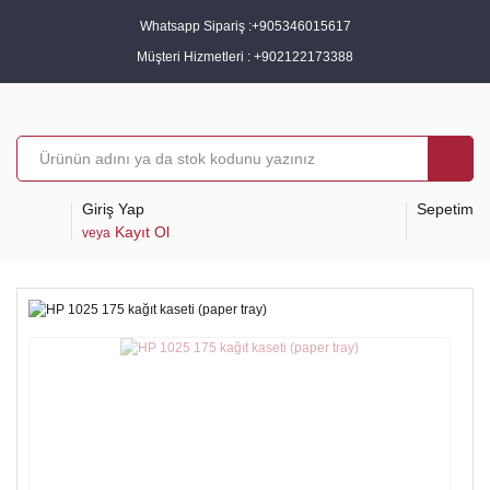
Whatsapp Sipariş :
+905346015617
Müşteri Hizmetleri :
+902122173388
Giriş Yap
Sepetim
Kayıt Ol
veya