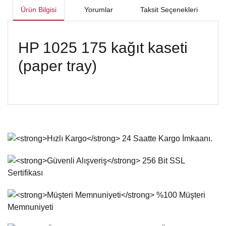
Ürün Bilgisi
Yorumlar
Taksit Seçenekleri
HP 1025 175 kağıt kaseti
(paper tray)
Bu ürünün fiyat bilgisi, resim, ürün açıklamalarında ve diğer
konularda yetersiz gördüğünüz noktaları öneri formunu
Bu ürüne ilk yorumu siz yapın!
kullanarak tarafımıza iletebilirsiniz.
Görüş ve önerileriniz için teşekkür ederiz.
Yorum Yaz
Ürün resmi kalitesiz, bozuk veya görüntülenemiyor.
Ürün açıklamasında eksik bilgiler bulunuyor.
Ürün bilgilerinde hatalar bulunuyor.
Ürün fiyatı diğer sitelerden daha pahalı.
Bu ürüne benzer farklı alternatifler olmalı.