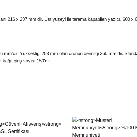
anı 216 x 297 mm’dir. Üst yüzeyi ile tarama kapabilen yazıcı, 600 x
06 mm’dir. Yüksekliği 253 mm olan ürünün derinliği 360 mm’dir. Standa
ağıt giriş sayısı 150’dir.
iğer konularda yetersiz gördüğünüz noktaları öneri formunu kullanarak tarafımıza
Bu ürüne ilk yorumu siz yapın!
Yorum Yaz