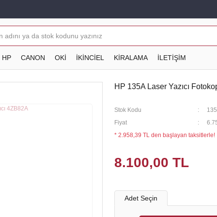
HP
CANON
OKİ
İKİNCİEL
KİRALAMA
İLETİŞİM
HP 135A Laser Yazıcı Fotoko
Stok Kodu
135
Fiyat
6.7
* 2.958,39 TL den başlayan taksitlerle!
8.100,00 TL
Adet Seçin