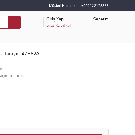
Müşteri Hizmetleri :
+902122173388
Giriş Yap
Sepetim
Kayıt Ol
veya
pi Tarayıcı 4ZB82A
a
50,00 TL + KDV