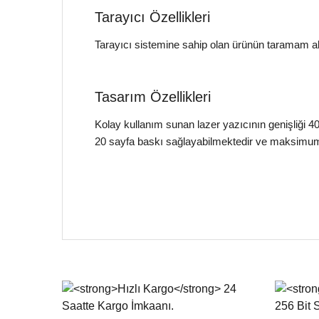
Tarayıcı Özellikleri
Tarayıcı sistemine sahip olan ürünün taramam al
Tasarım Özellikleri
Kolay kullanım sunan lazer yazıcının genişliği 4
20 sayfa baskı sağlayabilmektedir ve maksimum k
Bu ürünün fiyat bilgisi, resim, ürün açıklamalarında ve d
Görüş ve önerileriniz için teşekkür ederiz.
Ürün resmi kalitesiz, bozuk veya görüntülenemiyor.
Ürün açıklamasında eksik bilgiler bulunuyor.