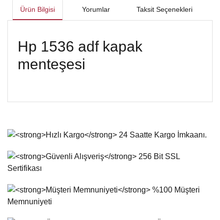
Ürün Bilgisi
Yorumlar
Taksit Seçenekleri
Hp 1536 adf kapak
menteşesi
Bu ürünün fiyat bilgisi, resim, ürün açıklamalarında ve diğer
konularda yetersiz gördüğünüz noktaları öneri formunu
Bu ürüne ilk yorumu siz yapın!
kullanarak tarafımıza iletebilirsiniz.
Görüş ve önerileriniz için teşekkür ederiz.
Yorum Yaz
Ürün resmi kalitesiz, bozuk veya görüntülenemiyor.
Ürün açıklamasında eksik bilgiler bulunuyor.
Ürün bilgilerinde hatalar bulunuyor.
Ürün fiyatı diğer sitelerden daha pahalı.
Bu ürüne benzer farklı alternatifler olmalı.