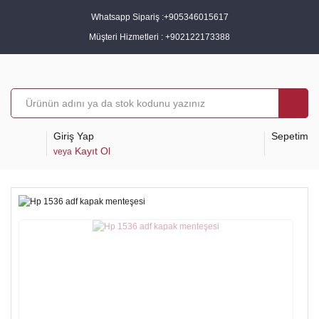
Whatsapp Sipariş :
+905346015617
Müşteri Hizmetleri :
+902122173388
Giriş Yap
Sepetim
Kayıt Ol
veya