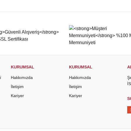
iğer konularda yetersiz gördüğünüz noktaları öneri formunu kullanarak tarafımıza
Bu ürüne ilk yorumu siz yapın!
Yorum Yaz
KURUMSAL
KURUMSAL
A
i
Hakkımızda
Hakkımızda
Ş
İ
İletişim
İletişim
Kariyer
Kariyer
S
Gönder