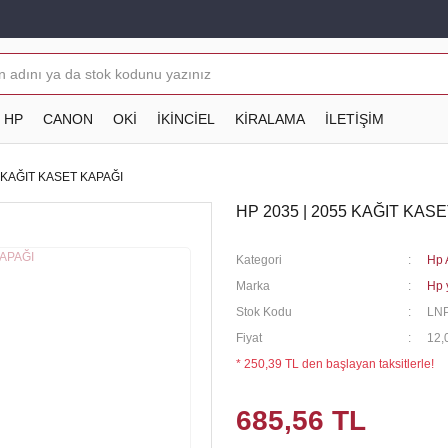
HP
CANON
OKİ
İKİNCİEL
KİRALAMA
İLETİŞİM
5 KAĞIT KASET KAPAĞI
HP 2035 | 2055 KAĞIT KAS
Kategori
Hp 
Marka
Hp 
Stok Kodu
LN
Fiyat
12,
* 250,39 TL den başlayan taksitlerle!
685,56 TL