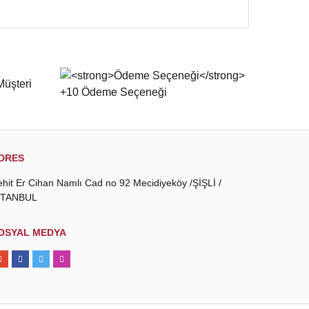
 iletebilirsiniz.
DRES
ehit Er Cihan Namlı Cad no 92 Mecidiyeköy /ŞİŞLİ /
STANBUL
OSYAL MEDYA