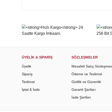
Bu ürünün fiyat bilgisi, resim, ürün açıklamalarında ve d
Görüş ve önerileriniz için teşekkür ederiz.
Ürün resmi kalitesiz, bozuk veya görüntülenemiyor.
Ürün açıklamasında eksik bilgiler bulunuyor.
Ürün bilgilerinde hatalar bulunuyor.
Ürün fiyatı diğer sitelerden daha pahalı.
Bu ürüne benzer farklı alternatifler olmalı.
ÜYELİK & SİPARİŞ
SÖZLEŞMELER
Üyelik
Mesafeli Satış Sözleşmes
Sipariş
Ödeme ve Teslimat
Teslimat
Gizlilik ve Güvenlik
İptal & İade
Garanti Şartları
İade Şartları