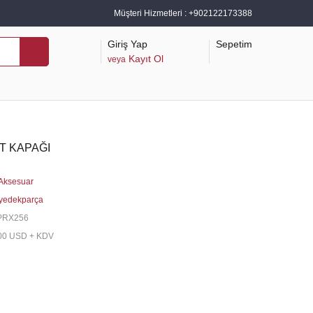
Müşteri Hizmetleri :
+902122173388
Giriş Yap
Sepetim
Kayıt Ol
veya
ET KAPAĞI
Aksesuar
yedekparça
PRX256
00 USD + KDV