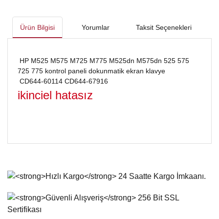
Ürün Bilgisi
Yorumlar
Taksit Seçenekleri
HP M525 M575 M725 M775 M525dn M575dn 525 575
725 775 kontrol paneli dokunmatik ekran klavye
CD644-60114 CD644-67916
ikinciel hatasız
Bu ürünün fiyat bilgisi, resim, ürün açıklamalarında ve diğer
konularda yetersiz gördüğünüz noktaları öneri formunu
Bu ürüne ilk yorumu siz yapın!
kullanarak tarafımıza iletebilirsiniz.
Görüş ve önerileriniz için teşekkür ederiz.
Yorum Yaz
Ürün resmi kalitesiz, bozuk veya görüntülenemiyor.
Ürün açıklamasında eksik bilgiler bulunuyor.