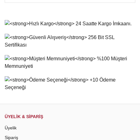
Bu ürünün fiyat bilgisi, resim, ürün açıklamalarında ve diğer
konularda yetersiz gördüğünüz noktaları öneri formunu
Bu ürüne ilk yorumu siz yapın!
kullanarak tarafımıza iletebilirsiniz.
Görüş ve önerileriniz için teşekkür ederiz.
Yorum Yaz
Ürün resmi kalitesiz, bozuk veya görüntülenemiyor.
Ürün açıklamasında eksik bilgiler bulunuyor.
Ürün bilgilerinde hatalar bulunuyor.
Ürün fiyatı diğer sitelerden daha pahalı.
Bu ürüne benzer farklı alternatifler olmalı.
Gönder
ÜYELİK & SİPARİŞ
Üyelik
Sipariş