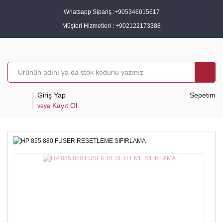
Whatsapp Sipariş :
+905346015617
Müşteri Hizmetleri :
+902122173388
Giriş Yap
Sepetim
Kayıt Ol
veya