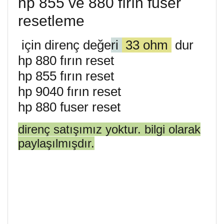
hp 855 ve 880 fırın fuser
resetleme
için direnç değe
ri
33 ohm
dur
hp 880 fırın reset
hp 855 fırın reset
hp 9040 fırın reset
hp 880 fuser reset
direnç satışımız yoktur. bilgi olarak
paylaşılmışdır.