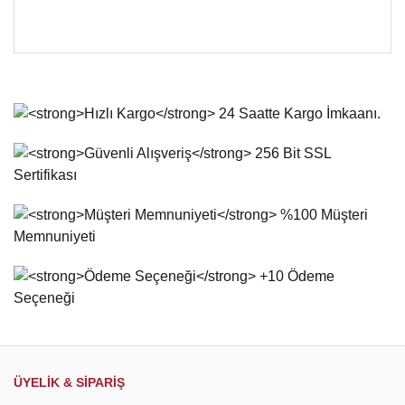
Bu ürünün fiyat bilgisi, resim, ürün açıklamalarında ve diğer
konularda yetersiz gördüğünüz noktaları öneri formunu
Bu ürüne ilk yorumu siz yapın!
kullanarak tarafımıza iletebilirsiniz.
Görüş ve önerileriniz için teşekkür ederiz.
Yorum Yaz
Ürün resmi kalitesiz, bozuk veya görüntülenemiyor.
Ürün açıklamasında eksik bilgiler bulunuyor.
Ürün bilgilerinde hatalar bulunuyor.
Ürün fiyatı diğer sitelerden daha pahalı.
Bu ürüne benzer farklı alternatifler olmalı.
Gönder
ÜYELİK & SİPARİŞ