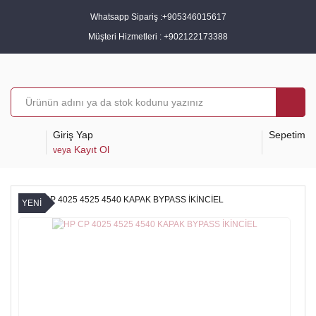
Whatsapp Sipariş :
+905346015617
Müşteri Hizmetleri :
+902122173388
Giriş Yap
Sepetim
Kayıt Ol
veya
YENİ