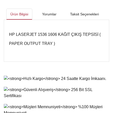
Ürün Bilgisi
Yorumlar
Taksit Seçenekleri
HP LASERJET 1536 1606 KAĞIT ÇIKIŞ TEPSİSİ (
PAPER OUTPUT TRAY )
Bu ürünün fiyat bilgisi, resim, ürün açıklamalarında ve diğer
konularda yetersiz gördüğünüz noktaları öneri formunu
Bu ürüne ilk yorumu siz yapın!
kullanarak tarafımıza iletebilirsiniz.
Görüş ve önerileriniz için teşekkür ederiz.
Yorum Yaz
Ürün resmi kalitesiz, bozuk veya görüntülenemiyor.
Ürün açıklamasında eksik bilgiler bulunuyor.
Ürün bilgilerinde hatalar bulunuyor.
Ürün fiyatı diğer sitelerden daha pahalı.