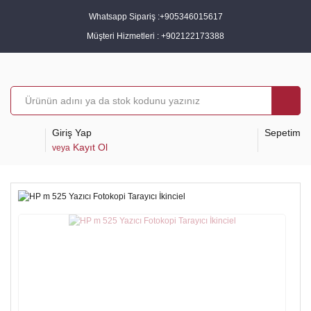
Whatsapp Sipariş :
+905346015617
Müşteri Hizmetleri :
+902122173388
Giriş Yap
Sepetim
Kayıt Ol
veya