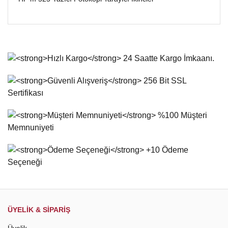
Bu ürünün fiyat bilgisi, resim, ürün açıklamalarında ve diğer
konularda yetersiz gördüğünüz noktaları öneri formunu
Bu ürüne ilk yorumu siz yapın!
kullanarak tarafımıza iletebilirsiniz.
Görüş ve önerileriniz için teşekkür ederiz.
Yorum Yaz
Ürün resmi kalitesiz, bozuk veya görüntülenemiyor.
Ürün açıklamasında eksik bilgiler bulunuyor.
Ürün bilgilerinde hatalar bulunuyor.
Ürün fiyatı diğer sitelerden daha pahalı.
Bu ürüne benzer farklı alternatifler olmalı.
Gönder
ÜYELİK & SİPARİŞ