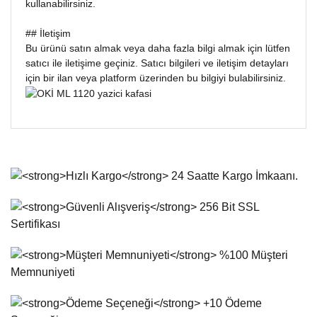
kullanabilirsiniz.
## İletişim
Bu ürünü satın almak veya daha fazla bilgi almak için lütfen
satıcı ile iletişime geçiniz. Satıcı bilgileri ve iletişim detayları
için bir ilan veya platform üzerinden bu bilgiyi bulabilirsiniz.
Bu ürünün fiyat bilgisi, resim, ürün açıklamalarında ve diğer
konularda yetersiz gördüğünüz noktaları öneri formunu
Bu ürüne ilk yorumu siz yapın!
kullanarak tarafımıza iletebilirsiniz.
Görüş ve önerileriniz için teşekkür ederiz.
Yorum Yaz
Ürün resmi kalitesiz, bozuk veya görüntülenemiyor.
Ürün açıklamasında eksik bilgiler bulunuyor.
Ürün bilgilerinde hatalar bulunuyor.
Ürün fiyatı diğer sitelerden daha pahalı.
Bu ürüne benzer farklı alternatifler olmalı.