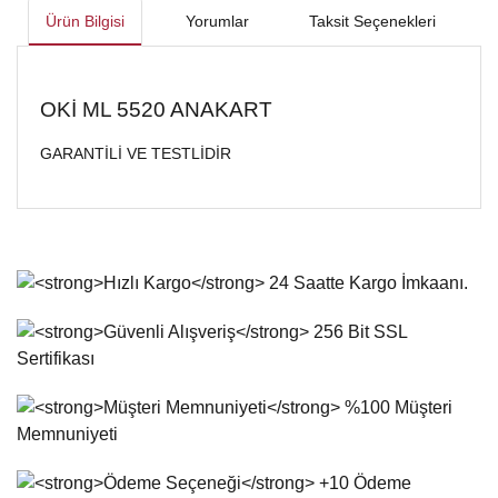
Ürün Bilgisi
Yorumlar
Taksit Seçenekleri
OKİ ML 5520 ANAKART
GARANTİLİ VE TESTLİDİR
Bu ürünün fiyat bilgisi, resim, ürün açıklamalarında ve diğer
konularda yetersiz gördüğünüz noktaları öneri formunu
Bu ürüne ilk yorumu siz yapın!
kullanarak tarafımıza iletebilirsiniz.
Görüş ve önerileriniz için teşekkür ederiz.
Yorum Yaz
Ürün resmi kalitesiz, bozuk veya görüntülenemiyor.
Ürün açıklamasında eksik bilgiler bulunuyor.
Ürün bilgilerinde hatalar bulunuyor.
Ürün fiyatı diğer sitelerden daha pahalı.
Bu ürüne benzer farklı alternatifler olmalı.