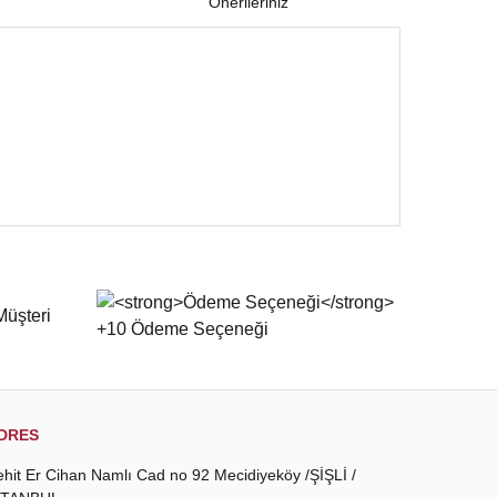
Önerileriniz
 iletebilirsiniz.
DRES
ehit Er Cihan Namlı Cad no 92 Mecidiyeköy /ŞİŞLİ /