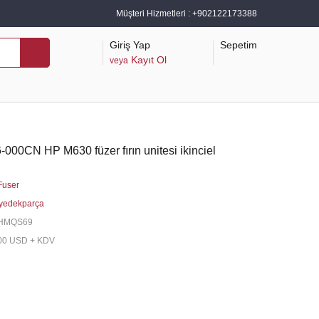
Müşteri Hizmetleri :
+902122173388
Giriş Yap
Sepetim
Kayıt Ol
veya
0CN HP M630 füzer fırın unitesi ikinciel
Fuser
yedekparça
HMQS69
00 USD + KDV