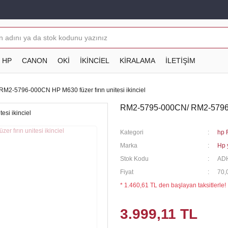
HP
CANON
OKİ
İKİNCİEL
KİRALAMA
İLETİŞİM
2-5796-000CN HP M630 füzer fırın unitesi ikinciel
RM2-5795-000CN/ RM2-5796-00
Kategori
hp 
Marka
Hp 
Stok Kodu
AD
Fiyat
70,
* 1.460,61 TL den başlayan taksitlerle!
3.999,11 TL