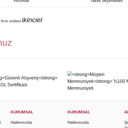
Yorumlar
Taksit Seçenekleri
ikinciel
rın unitesi
nuz
iğer konularda yetersiz gördüğünüz noktaları öneri formunu kullanarak tarafımıza
Bu ürüne ilk yorumu siz yapın!
Yorum Yaz
KURUMSAL
KURUMSAL
A
i
Hakkımızda
Hakkımızda
Ş