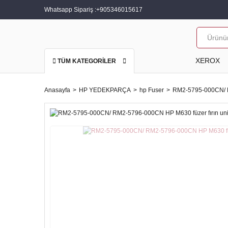
Whatsapp Sipariş :
+905346015617
XEROX
TÜM KATEGORİLER
Anasayfa
HP YEDEKPARÇA
hp Fuser
RM2-5795-000CN/ RM