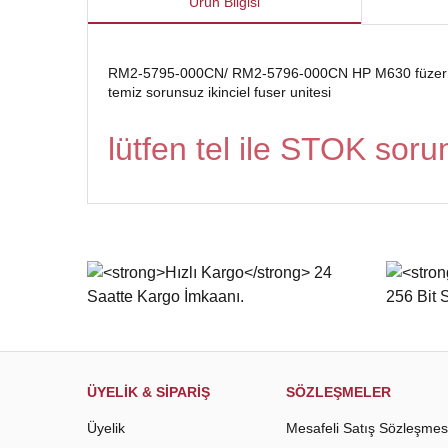
Ürün Bilgisi
RM2-5795-000CN/ RM2-5796-000CN HP M630 füzer fı
temiz sorunsuz ikinciel fuser unitesi
lütfen tel ile STOK soru
Bu ürünün fiyat bilgisi, resim, ürün açıklamalarında ve d
Görüş ve önerileriniz için teşekkür ederiz.
Ürün resmi kalitesiz, bozuk veya görüntülenemiyor.
Ürün açıklamasında eksik bilgiler bulunuyor.
Ürün bilgilerinde hatalar bulunuyor.
Ürün fiyatı diğer sitelerden daha pahalı.
Bu ürüne benzer farklı alternatifler olmalı.
ÜYELİK & SİPARİŞ
SÖZLEŞMELER
Üyelik
Mesafeli Satış Sözleşmes