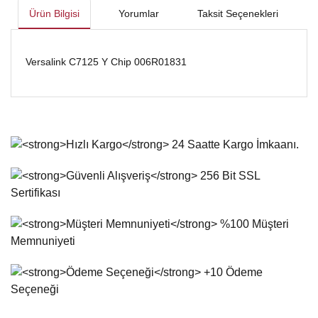
Ürün Bilgisi
Yorumlar
Taksit Seçenekleri
Versalink C7125 Y Chip 006R01831
Bu ürünün fiyat bilgisi, resim, ürün açıklamalarında ve diğer
konularda yetersiz gördüğünüz noktaları öneri formunu
Bu ürüne ilk yorumu siz yapın!
kullanarak tarafımıza iletebilirsiniz.
Görüş ve önerileriniz için teşekkür ederiz.
Yorum Yaz
Ürün resmi kalitesiz, bozuk veya görüntülenemiyor.
Ürün açıklamasında eksik bilgiler bulunuyor.
Ürün bilgilerinde hatalar bulunuyor.
Ürün fiyatı diğer sitelerden daha pahalı.
Bu ürüne benzer farklı alternatifler olmalı.