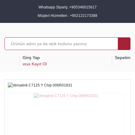
Whatsapp Sipariş :
+905346015617
Müşteri Hizmetleri :
+902122173388
Giriş Yap
Sepetim
Kayıt Ol
veya