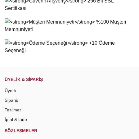
Ürün resmi kalitesiz, bozuk veya görüntülenemiyor.
Ürün açıklamasında eksik bilgiler bulunuyor.
Ürün bilgilerinde hatalar bulunuyor.
Ürün fiyatı diğer sitelerden daha pahalı.
Bu ürüne benzer farklı alternatifler olmalı.
Gönder
ÜYELİK & SİPARİŞ
Üyelik
Sipariş
Teslimat
İptal & İade
SÖZLEŞMELER