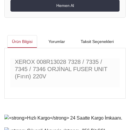
Hemen Al
Ürün Bilgisi
Yorumlar
Taksit Seçenekleri
XEROX 008R13028 7328 / 7335 /
7345 / 7346 ORJİNAL FUSER UNIT
(Fırın) 220V
Bu ürünün fiyat bilgisi, resim, ürün açıklamalarında ve diğer
konularda yetersiz gördüğünüz noktaları öneri formunu
Bu ürüne ilk yorumu siz yapın!
kullanarak tarafımıza iletebilirsiniz.
Görüş ve önerileriniz için teşekkür ederiz.
Yorum Yaz