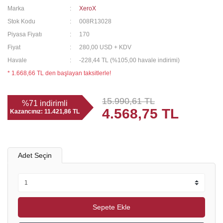
Marka
XeroX
Stok Kodu
008R13028
Piyasa Fiyatı
170
Fiyat
280,00 USD + KDV
Havale
-228,44 TL (%105,00 havale indirimi)
* 1.668,66 TL den başlayan taksitlerle!
15.990,61 TL
%71 indirimli
4.568,75 TL
Kazancınız:
11.421,86 TL
Adet Seçin
Sepete Ekle