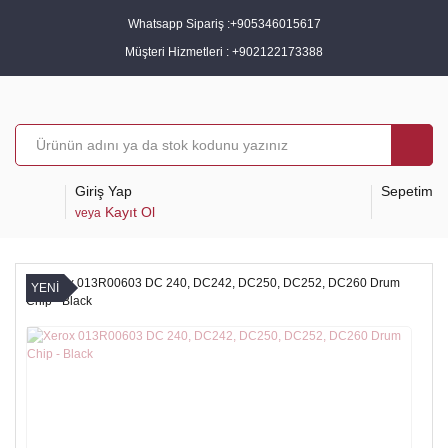
Whatsapp Sipariş :
+905346015617
Müşteri Hizmetleri :
+902122173388
Giriş Yap
Sepetim
Kayıt Ol
veya
YENİ