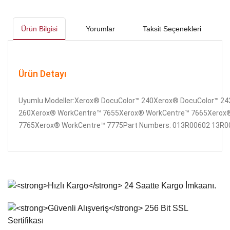
Ürün Bilgisi
Yorumlar
Taksit Seçenekleri
Ürün Detayı
Uyumlu Modeller:Xerox® DocuColor™ 240Xerox® DocuColor™ 2
260Xerox® WorkCentre™ 7655Xerox® WorkCentre™ 7665Xerox
7765Xerox® WorkCentre™ 7775Part Numbers: 013R00602 13R
Bu ürünün fiyat bilgisi, resim, ürün açıklamalarında ve diğer
konularda yetersiz gördüğünüz noktaları öneri formunu
Bu ürüne ilk yorumu siz yapın!
kullanarak tarafımıza iletebilirsiniz.
Görüş ve önerileriniz için teşekkür ederiz.
Yorum Yaz
Ürün resmi kalitesiz, bozuk veya görüntülenemiyor.
Ürün açıklamasında eksik bilgiler bulunuyor.