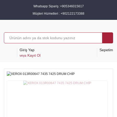
Whatsapp Sipariş :
+905346015617
Müşteri Hizmetleri :
+902122173388
Giriş Yap
Sepetim
Kayıt Ol
veya