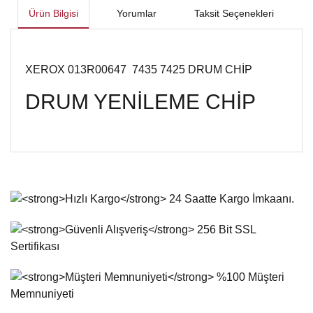
Ürün Bilgisi
Yorumlar
Taksit Seçenekleri
XEROX 013R00647 7435 7425 DRUM CHİP
DRUM YENİLEME CHİP
Bu ürünün fiyat bilgisi, resim, ürün açıklamalarında ve diğer
konularda yetersiz gördüğünüz noktaları öneri formunu
Bu ürüne ilk yorumu siz yapın!
kullanarak tarafımıza iletebilirsiniz.
Görüş ve önerileriniz için teşekkür ederiz.
Yorum Yaz
Ürün resmi kalitesiz, bozuk veya görüntülenemiyor.
Ürün açıklamasında eksik bilgiler bulunuyor.
Ürün bilgilerinde hatalar bulunuyor.
Ürün fiyatı diğer sitelerden daha pahalı.
Bu ürüne benzer farklı alternatifler olmalı.