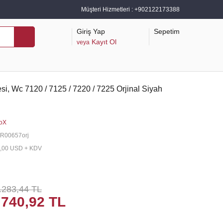
Müşteri Hizmetleri :
+902122173388
Giriş Yap
Sepetim
Kayıt Ol
veya
, Wc 7120 / 7125 / 7220 / 7225 Orjinal Siyah
oX
R00657orj
,00 USD + KDV
.283,44 TL
.740,92 TL