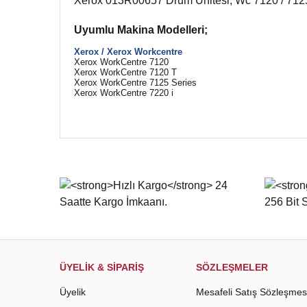
Xerox 013R00657 Drum Unitesi, Wc 7120 / 7125 
Uyumlu Makina Modelleri;
X
erox
/
Xerox Workcentre
Xerox WorkCentre 7120
Xerox WorkCentre 7120 T
Xerox WorkCentre 7125 Series
Xerox WorkCentre 7220 i
Bu ürünün fiyat bilgisi, resim, ürün açıklamalarında ve d
Görüş ve önerileriniz için teşekkür ederiz.
Ürün resmi kalitesiz, bozuk veya görüntülenemiyor.
Ürün açıklamasında eksik bilgiler bulunuyor.
Ürün bilgilerinde hatalar bulunuyor.
Ürün fiyatı diğer sitelerden daha pahalı.
Bu ürüne benzer farklı alternatifler olmalı.
ÜYELİK & SİPARİŞ
SÖZLEŞMELER
Üyelik
Mesafeli Satış Sözleşmes