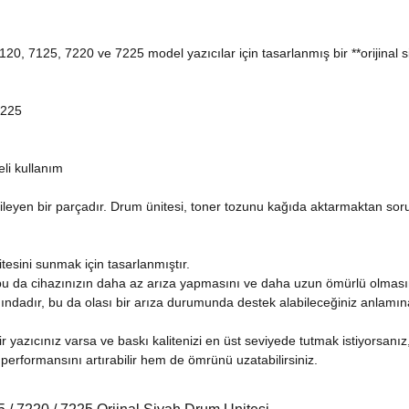
, 7125, 7220 ve 7225 model yazıcılar için tasarlanmış bir **orijinal si
7225
li kullanım
kileyen bir parçadır. Drum ünitesi, toner tozunu kağıda aktarmaktan soru
litesini sunmak için tasarlanmıştır.
bu da cihazınızın daha az arıza yapmasını ve daha uzun ömürlü olmasın
samındadır, bu da olası bir arıza durumunda destek alabileceğiniz anlamına
zıcınız varsa ve baskı kalitenizi en üst seviyede tutmak istiyorsanız,
 performansını artırabilir hem de ömrünü uzatabilirsiniz.