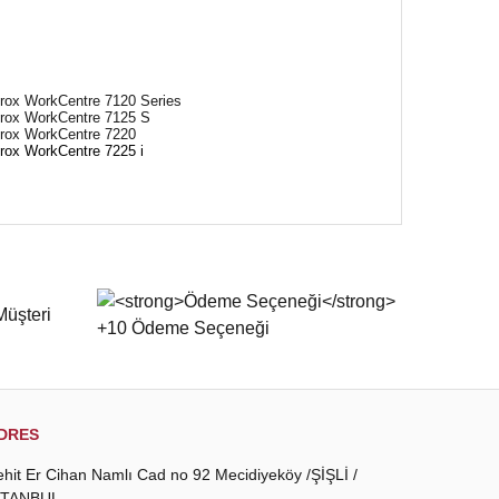
rox WorkCentre 7120 Series
rox WorkCentre 7125 S
rox WorkCentre 7220
rox WorkCentre 7225 i
 iletebilirsiniz.
DRES
ehit Er Cihan Namlı Cad no 92 Mecidiyeköy /ŞİŞLİ /
STANBUL