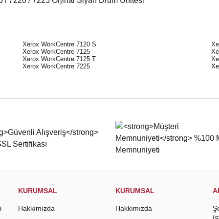
/ 7220 / 7225 Orjinal Siyah Drum Unitesi
Xerox WorkCentre 7120 S
Xe
Xerox WorkCentre 7125
Xe
Xerox WorkCentre 7125 T
Xe
Xerox WorkCentre 7225
Xe
iğer konularda yetersiz gördüğünüz noktaları öneri formunu kullanarak tarafımıza
Bu ürüne ilk yorumu siz yapın!
Yorum Yaz
KURUMSAL
KURUMSAL
A
i
Hakkımızda
Hakkımızda
Ş
İ