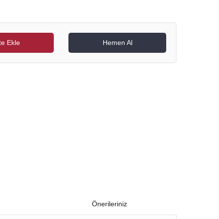
e Ekle
Hemen Al
Önerileriniz