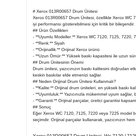
# Xerox 013R00657 Drum Ünitesi
Xerox 013R00657 Drum Ünitesi, özellikle Xerox WC 7120
iyi performansı gösterebilmesi için kritik bir bileşendir.
## Ürün Özellikleri
- **Uyumlu Modeller:** Xerox WC 7120, 7125, 7220, 
- **Renk:** Siyah
- **Orijinallik:** Orijinal Xerox ürünü
- **Uzun Ömür:** Yüksek baskı kapasitesi ile uzun süre
## Drum Ünitesinin Önemi
Drum ünitesi, yazıcınızın baskı kalitesini doğrudan et
keskin baskılar elde etmenizi sağlar.
## Neden Orijinal Drum Ünitesi Kullanmalı?
- **Kalite:** Orijinal drum üniteleri, en yüksek baskı ka
- **Uyumluluk:** Yazıcınızla mükemmel uyum sağlar, 
- **Garanti:** Orijinal parçalar, üretici garantisi kap
## Sonuç
Eğer Xerox WC 7120, 7125, 7220 veya 7225 model bir ya
seçimdir. Orijinal parçalar kullanarak, yazıcınızın hem