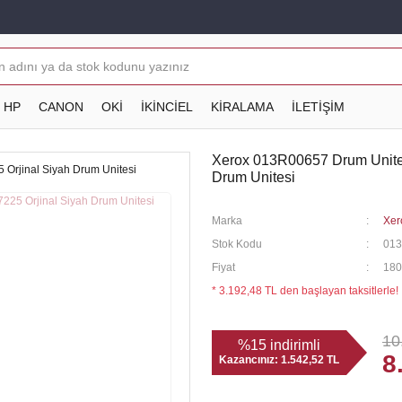
HP
CANON
OKİ
İKİNCİEL
KİRALAMA
İLETİŞİM
Xerox 013R00657 Drum Unitesi
Drum Unitesi
Marka
Xer
Stok Kodu
013
Fiyat
180
* 3.192,48 TL den başlayan taksitlerle!
10
%15 indirimli
8
Kazancınız:
1.542,52 TL