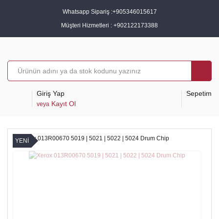
Whatsapp Sipariş :
+905346015617
Müşteri Hizmetleri :
+902122173388
Giriş Yap
Sepetim
Kayıt Ol
veya
YENİ