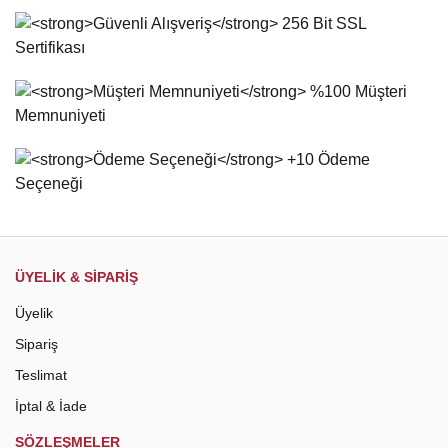
Yorum Yaz
Ürün resmi kalitesiz, bozuk veya görüntülenemiyor.
Ürün açıklamasında eksik bilgiler bulunuyor.
Ürün bilgilerinde hatalar bulunuyor.
Ürün fiyatı diğer sitelerden daha pahalı.
Bu ürüne benzer farklı alternatifler olmalı.
Gönder
ÜYELİK & SİPARİŞ
Üyelik
Sipariş
Teslimat
İptal & İade
SÖZLEŞMELER