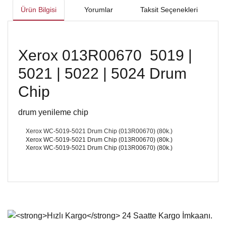
Ürün Bilgisi
Yorumlar
Taksit Seçenekleri
Xerox 013R00670 5019 |
5021 | 5022 | 5024 Drum
Chip
drum yenileme chip
Xerox WC-5019-5021 Drum Chip (013R00670) (80k.)
Xerox WC-5019-5021 Drum Chip (013R00670) (80k.)
Xerox WC-5019-5021 Drum Chip (013R00670) (80k.)
Bu ürünün fiyat bilgisi, resim, ürün açıklamalarında ve diğer
konularda yetersiz gördüğünüz noktaları öneri formunu
Bu ürüne ilk yorumu siz yapın!
kullanarak tarafımıza iletebilirsiniz.
Görüş ve önerileriniz için teşekkür ederiz.