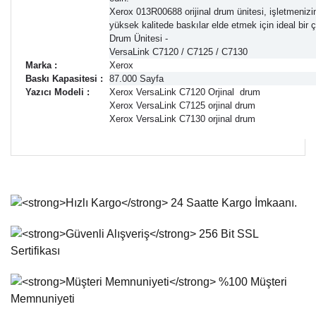
Xerox 013R00688 orijinal drum ünitesi, işletmenizi
yüksek kalitede baskılar elde etmek için ideal bi
Drum Ünitesi -
VersaLink C7120 / C7125 / C7130
Marka :
Xerox
Baskı Kapasitesi :
87.000 Sayfa
Yazıcı Modeli :
Xerox VersaLink C7120 Orjinal drum
Xerox VersaLink C7125 orjinal drum
Xerox VersaLink C7130 orjinal drum
Bu ürünün fiyat bilgisi, resim, ürün açıklamalarında ve diğer
konularda yetersiz gördüğünüz noktaları öneri formunu
Bu ürüne ilk yorumu siz yapın!
kullanarak tarafımıza iletebilirsiniz.
Görüş ve önerileriniz için teşekkür ederiz.
Yorum Yaz
Ürün resmi kalitesiz, bozuk veya görüntülenemiyor.
Ürün açıklamasında eksik bilgiler bulunuyor.
Ürün bilgilerinde hatalar bulunuyor.
Ürün fiyatı diğer sitelerden daha pahalı.
Bu ürüne benzer farklı alternatifler olmalı.