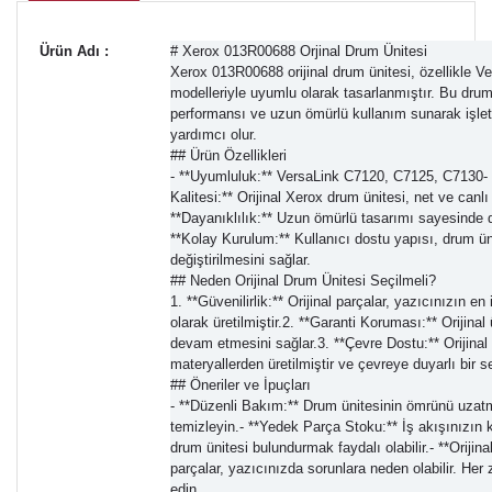
Ürün Adı :
# Xerox 013R00688 Orjinal Drum Ünitesi
Xerox 013R00688 orijinal drum ünitesi, özellikle 
modelleriyle uyumlu olarak tasarlanmıştır. Bu drum 
performansı ve uzun ömürlü kullanım sunarak işlet
yardımcı olur.
## Ürün Özellikleri
- **Uyumluluk:** VersaLink C7120, C7125, C7130-
Kalitesi:** Orijinal Xerox drum ünitesi, net ve canlı
**Dayanıklılık:** Uzun ömürlü tasarımı sayesinde d
**Kolay Kurulum:** Kullanıcı dostu yapısı, drum üni
değiştirilmesini sağlar.
## Neden Orijinal Drum Ünitesi Seçilmeli?
1. **Güvenilirlik:** Orijinal parçalar, yazıcınızın e
olarak üretilmiştir.2. **Garanti Koruması:** Orijinal
devam etmesini sağlar.3. **Çevre Dostu:** Orijinal p
materyallerden üretilmiştir ve çevreye duyarlı bir 
## Öneriler ve İpuçları
- **Düzenli Bakım:** Drum ünitesinin ömrünü uzatm
temizleyin.- **Yedek Parça Stoku:** İş akışınızın 
drum ünitesi bulundurmak faydalı olabilir.- **Orijin
parçalar, yazıcınızda sorunlara neden olabilir. Her 
edin.