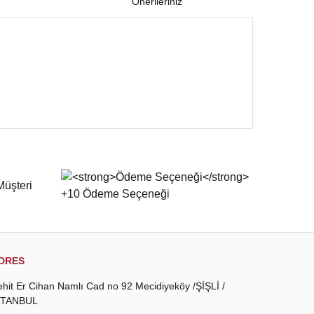
Önerileriniz
 iletebilirsiniz.
DRES
ehit Er Cihan Namlı Cad no 92 Mecidiyeköy /ŞİŞLİ /
STANBUL