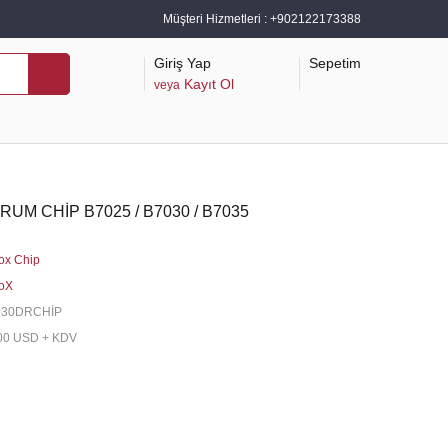
Müşteri Hizmetleri :
+902122173388
Giriş Yap
Sepetim
Kayıt Ol
veya
UM CHİP B7025 / B7030 / B7035
ox Chip
oX
030DRCHİP
00 USD + KDV