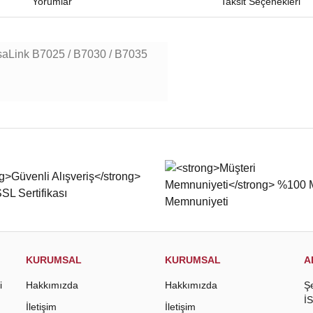
Yorumlar
Taksit Seçenekleri
ink B7025 / B7030 / B7035
iğer konularda yetersiz gördüğünüz noktaları öneri formunu kullanarak tarafımıza
Bu ürüne ilk yorumu siz yapın!
Yorum Yaz
KURUMSAL
KURUMSAL
A
i
Hakkımızda
Hakkımızda
Ş
İ
İletişim
İletişim