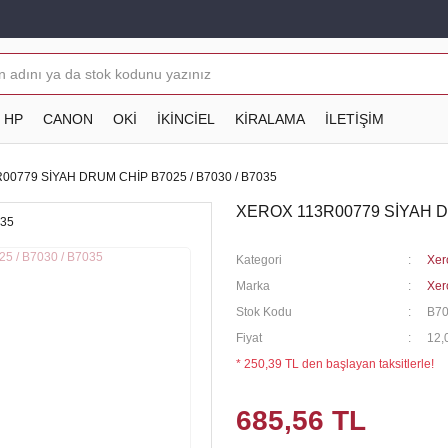
HP
CANON
OKİ
İKİNCİEL
KİRALAMA
İLETİŞİM
00779 SİYAH DRUM CHİP B7025 / B7030 / B7035
XEROX 113R00779 SİYAH DR
Kategori
Xer
Marka
Xer
Stok Kodu
B7
Fiyat
12,
* 250,39 TL den başlayan taksitlerle!
685,56 TL