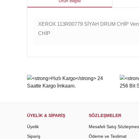
Ürün Bilgisi
XEROX 113R00779 SİYAH DRUM CHİP VersaL
CHİP
Bu ürünün fiyat bilgisi, resim, ürün açıklamalarında ve d
Görüş ve önerileriniz için teşekkür ederiz.
Ürün resmi kalitesiz, bozuk veya görüntülenemiyor.
Ürün açıklamasında eksik bilgiler bulunuyor.
Ürün bilgilerinde hatalar bulunuyor.
Ürün fiyatı diğer sitelerden daha pahalı.
Bu ürüne benzer farklı alternatifler olmalı.
ÜYELİK & SİPARİŞ
SÖZLEŞMELER
Üyelik
Mesafeli Satış Sözleşmes
Sipariş
Ödeme ve Teslimat