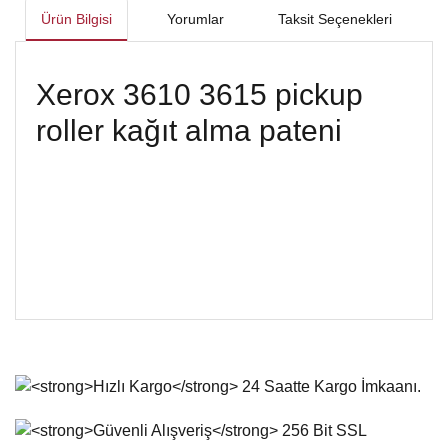
Ürün Bilgisi
Yorumlar
Taksit Seçenekleri
Xerox 3610 3615 pickup
roller kağıt alma pateni
Bu ürünün fiyat bilgisi, resim, ürün açıklamalarında ve diğer
konularda yetersiz gördüğünüz noktaları öneri formunu
Bu ürüne ilk yorumu siz yapın!
kullanarak tarafımıza iletebilirsiniz.
Görüş ve önerileriniz için teşekkür ederiz.
Yorum Yaz
Ürün resmi kalitesiz, bozuk veya görüntülenemiyor.