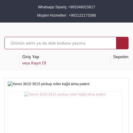
Whatsapp Sipariş :
+905346015617
Müşteri Hizmetleri :
+902122173388
Giriş Yap
Sepetim
Kayıt Ol
veya