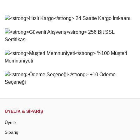
konularda yetersiz gördüğünüz noktaları öneri formunu
Bu ürüne ilk yorumu siz yapın!
kullanarak tarafımıza iletebilirsiniz.
Görüş ve önerileriniz için teşekkür ederiz.
Yorum Yaz
Ürün resmi kalitesiz, bozuk veya görüntülenemiyor.
Ürün açıklamasında eksik bilgiler bulunuyor.
Ürün bilgilerinde hatalar bulunuyor.
Ürün fiyatı diğer sitelerden daha pahalı.
Bu ürüne benzer farklı alternatifler olmalı.
Gönder
ÜYELİK & SİPARİŞ
Üyelik
Sipariş