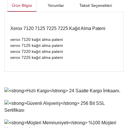
Ürün Bilgisi
Yorumlar
Taksit Seçenekleri
Xerox 7120 7125 7225 7225 Kağıt Alma Pateni
xerox 7120 kağıt alma pateni
xerox 7125 kağıt alma pateni
xerox 7220 kağıt alma pateni
xerox 7225 kağıt alma pateni
Bu ürünün fiyat bilgisi, resim, ürün açıklamalarında ve diğer
konularda yetersiz gördüğünüz noktaları öneri formunu
Bu ürüne ilk yorumu siz yapın!
kullanarak tarafımıza iletebilirsiniz.
Görüş ve önerileriniz için teşekkür ederiz.
Yorum Yaz
Ürün resmi kalitesiz, bozuk veya görüntülenemiyor.
Ürün açıklamasında eksik bilgiler bulunuyor.
Ürün bilgilerinde hatalar bulunuyor.
Ürün fiyatı diğer sitelerden daha pahalı.