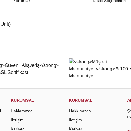
Yorumlar
Taksit Seçenekleri
Unit)
iğer konularda yetersiz gördüğünüz noktaları öneri formunu kullanarak tarafımıza
Bu ürüne ilk yorumu siz yapın!
Yorum Yaz
KURUMSAL
KURUMSAL
A
i
Hakkımızda
Hakkımızda
Ş
İ
İletişim
İletişim
Kariyer
Kariyer