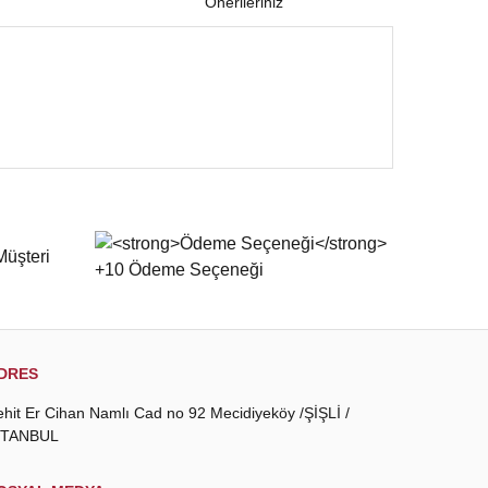
Önerileriniz
 iletebilirsiniz.
DRES
ehit Er Cihan Namlı Cad no 92 Mecidiyeköy /ŞİŞLİ /
STANBUL