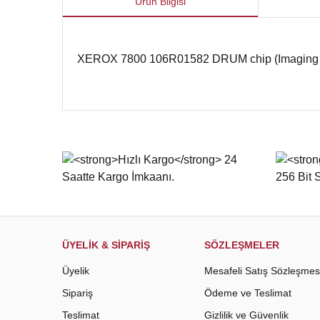
Ürün Bilgisi
XEROX 7800 106R01582 DRUM chip (Imaging 
Bu ürünün fiyat bilgisi, resim, ürün açıklamalarında ve d
Görüş ve önerileriniz için teşekkür ederiz.
Ürün resmi kalitesiz, bozuk veya görüntülenemiyor.
Ürün açıklamasında eksik bilgiler bulunuyor.
Ürün bilgilerinde hatalar bulunuyor.
Ürün fiyatı diğer sitelerden daha pahalı.
Bu ürüne benzer farklı alternatifler olmalı.
ÜYELİK & SİPARİŞ
SÖZLEŞMELER
Üyelik
Mesafeli Satış Sözleşmes
Sipariş
Ödeme ve Teslimat
Teslimat
Gizlilik ve Güvenlik