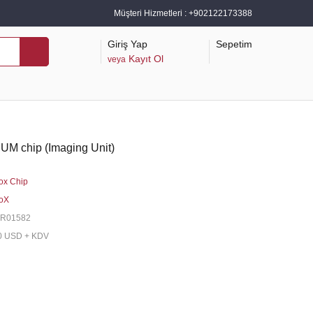
Müşteri Hizmetleri :
+902122173388
Giriş Yap
Sepetim
Kayıt Ol
veya
 chip (Imaging Unit)
ox Chip
oX
6R01582
0 USD + KDV