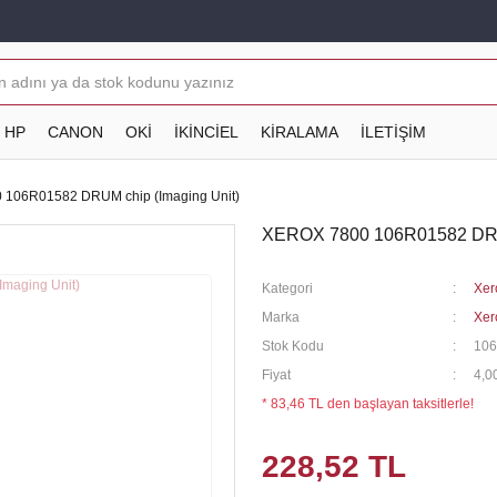
HP
CANON
OKİ
İKİNCİEL
KİRALAMA
İLETİŞİM
106R01582 DRUM chip (Imaging Unit)
XEROX 7800 106R01582 DRUM
Kategori
Xer
Marka
Xer
Stok Kodu
10
Fiyat
4,0
* 83,46 TL den başlayan taksitlerle!
228,52 TL