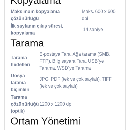
Kopyalama
Maksimum kopyalama
Maks. 600 x 600
çözünürlüğü
dpi
İlk sayfanın çıkış süresi,
​ 14 saniye
kopyalama
Tarama
E-postaya Tara, Ağa tarama (SMB,
Tarama
FTP), Bilgisayara Tara, USB’ye
hedefleri
Tarama, WSD’ye Tarama
Dosya
JPG, PDF (tek ve çok sayfalı), TIFF
tarama
(tek ve çok sayfalı)
biçimleri
Tarama
çözünürlüğü
1200 x 1200 dpi
(optik)
Ortam Yönetimi