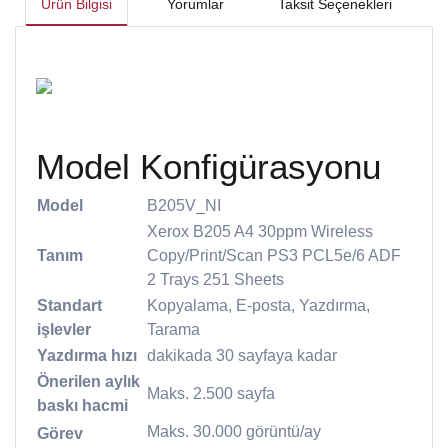
Ürün Bilgisi
Yorumlar
Taksit Seçenekleri
Model Konfigürasyonu
Model
B205V_NI
Xerox B205 A4 30ppm Wireless
Tanım
Copy/Print/Scan PS3 PCL5e/6 ADF
2 Trays 251 Sheets
Standart
Kopyalama, E-posta, Yazdırma,
işlevler
Tarama
Yazdırma hızı
dakikada 30 sayfaya kadar
Önerilen aylık
Maks. 2.500 sayfa
baskı hacmi
Maks. 30.000 görüntü/ay
Görev