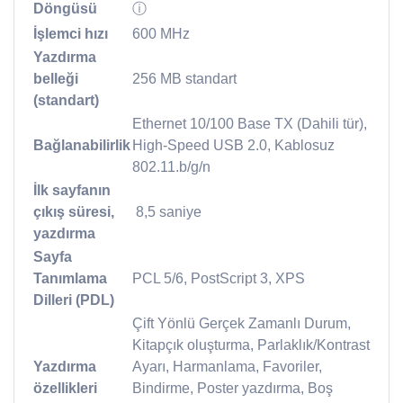
Döngüsü
ⓘ
İşlemci hızı
600 MHz
Yazdırma
belleği
256 MB standart
(standart)
Ethernet 10/100 Base TX (Dahili tür),
Bağlanabilirlik
High-Speed USB 2.0, Kablosuz
802.11.b/g/n
İlk sayfanın
çıkış süresi,
​ 8,5 saniye
yazdırma
Sayfa
Tanımlama
PCL 5/6, PostScript 3, XPS
Dilleri (PDL)
Çift Yönlü Gerçek Zamanlı Durum,
Kitapçık oluşturma, Parlaklık/Kontrast
Yazdırma
Ayarı, Harmanlama, Favoriler,
özellikleri
Bindirme, Poster yazdırma, Boş