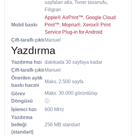
sayfaları atla, Toner tasarrufu,
Filigran
Apple® AirPrint™
,
Google Cloud
Mobil baskı
Print™
,
Mopria®
,
Xerox® Print
Service Plug-in for Android
Çift-taraflı çıktı
Manuel
Yazdırma
Yazdırma hızı
dakikada 30 sayfaya kadar
Çift-taraflı çıktı
Manuel
Önerilen aylık
Maks. 2.500 sayfa
baskı hacmi
Maks. 30.000 görüntü/ay
Görev
Döngüsü
ⓘ
İşlemci hızı
600 MHz
Yazdırma
belleği
256 MB standart
(standart)