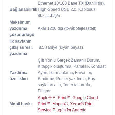
Ethernet 10/100 Base TX (Dahili tür),
Bağlanabilirlik
High-Speed USB 2.0, Kablosuz
802.11.b/g/n
Maksimum
yazdırma
Akár 1200 dpi (továbbfejlesztett)
çözünürlüğü
İlk sayfanın
çıkış süresi,
​ 8,5 saniye (siyah beyaz)
yazdırma
Çift Yönlü Gerçek Zamanlı Durum,
Kitapçık oluşturma, Parlaklık/Kontrast
Yazdırma
Ayarı, Harmanlama, Favoriler,
özellikleri
Bindirme, Poster yazdırma, Boş
sayfaları atla, Toner tasarrufu,
Filigran
Apple® AirPrint™
,
Google Cloud
Mobil baskı
Print™
,
Mopria®
,
Xerox® Print
Service Plug-in for Android