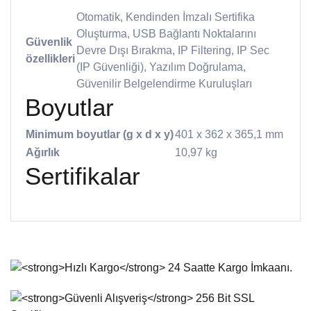
Otomatik, Kendinden İmzalı Sertifika
Oluşturma, USB Bağlantı Noktalarını
Güvenlik
Devre Dışı Bırakma, IP Filtering, IP Sec
özellikleri
(IP Güvenliği), Yazılım Doğrulama,
Güvenilir Belgelendirme Kuruluşları
Boyutlar
Minimum boyutlar (g x d x y)
401 x 362 x 365,1 mm
Ağırlık
10,97 kg
Sertifikalar
Bu ürünün fiyat bilgisi, resim, ürün açıklamalarında ve diğer
konularda yetersiz gördüğünüz noktaları öneri formunu
Bu ürüne ilk yorumu siz yapın!
kullanarak tarafımıza iletebilirsiniz.
Görüş ve önerileriniz için teşekkür ederiz.
Yorum Yaz
Ürün resmi kalitesiz, bozuk veya görüntülenemiyor.