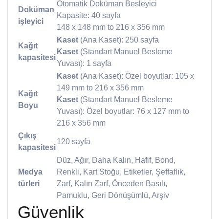
Otomatik Doküman Besleyici
Doküman
Kapasite: 40 sayfa
işleyici
148 x 148 mm to 216 x 356 mm
Kaset
(Ana Kaset): 250 sayfa
Kağıt
Kaset
(Standart Manuel Besleme
kapasitesi
Yuvası): 1 sayfa
Kaset
(Ana Kaset): Özel boyutlar: 105 x
149 mm to 216 x 356 mm
Kağıt
Kaset
(Standart Manuel Besleme
Boyu
Yuvası): Özel boyutlar: 76 x 127 mm to
216 x 356 mm
Çıkış
120 sayfa
kapasitesi
Düz, Ağır, Daha Kalın, Hafif, Bond,
Medya
Renkli, Kart Stoğu, Etiketler, Şeffaflık,
türleri
Zarf, Kalın Zarf, Önceden Basılı,
Pamuklu, Geri Dönüşümlü, Arşiv
Güvenlik