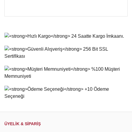
Bu ürünün fiyat bilgisi, resim, ürün açıklamalarında ve diğer
konularda yetersiz gördüğünüz noktaları öneri formunu
Bu ürüne ilk yorumu siz yapın!
kullanarak tarafımıza iletebilirsiniz.
Görüş ve önerileriniz için teşekkür ederiz.
Yorum Yaz
Ürün resmi kalitesiz, bozuk veya görüntülenemiyor.
Ürün açıklamasında eksik bilgiler bulunuyor.
Ürün bilgilerinde hatalar bulunuyor.
Ürün fiyatı diğer sitelerden daha pahalı.
Bu ürüne benzer farklı alternatifler olmalı.
Gönder
ÜYELİK & SİPARİŞ