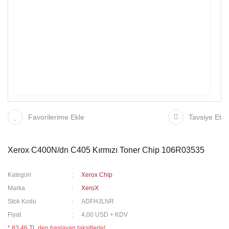
Favorilerime Ekle
Tavsiye Et
Xerox C400N/dn C405 Kırmızı Toner Chip 106R03535
Kategori
Xerox Chip
Marka
XeroX
Stok Kodu
ADFHJLNR
Fiyat
4,00 USD + KDV
* 83,46 TL den başlayan taksitlerle!