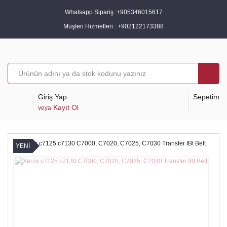
Whatsapp Sipariş :
+905346015617
Müşteri Hizmetleri :
+902122173388
Giriş Yap
Sepetim
Kayıt Ol
veya
YENİ