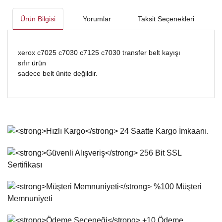
Ürün Bilgisi
Yorumlar
Taksit Seçenekleri
xerox c7025 c7030 c7125 c7030 transfer belt kayışı
sıfır ürün
sadece belt ünite değildir.
Bu ürünün fiyat bilgisi, resim, ürün açıklamalarında ve diğer
konularda yetersiz gördüğünüz noktaları öneri formunu
Bu ürüne ilk yorumu siz yapın!
kullanarak tarafımıza iletebilirsiniz.
Görüş ve önerileriniz için teşekkür ederiz.
Yorum Yaz
Ürün resmi kalitesiz, bozuk veya görüntülenemiyor.
Ürün açıklamasında eksik bilgiler bulunuyor.
Ürün bilgilerinde hatalar bulunuyor.
Ürün fiyatı diğer sitelerden daha pahalı.
Bu ürüne benzer farklı alternatifler olmalı.