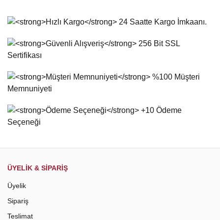
Bu ürüne ilk yorumu siz yapın!
kullanarak tarafımıza iletebilirsiniz.
Görüş ve önerileriniz için teşekkür ederiz.
Yorum Yaz
Ürün resmi kalitesiz, bozuk veya görüntülenemiyor.
Ürün açıklamasında eksik bilgiler bulunuyor.
Ürün bilgilerinde hatalar bulunuyor.
Ürün fiyatı diğer sitelerden daha pahalı.
Bu ürüne benzer farklı alternatifler olmalı.
Gönder
ÜYELİK & SİPARİŞ
Üyelik
Sipariş
Teslimat