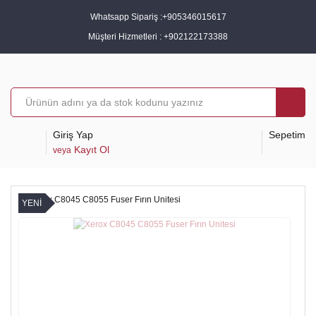
Whatsapp Sipariş :
+905346015617
Müşteri Hizmetleri :
+902122173388
Giriş Yap
Sepetim
Kayıt Ol
veya
YENİ