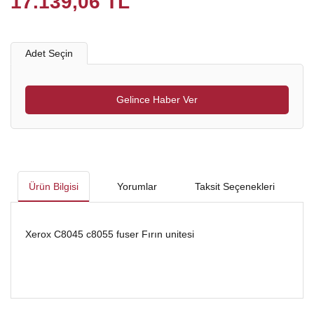
17.139,06 TL
Adet Seçin
Gelince Haber Ver
Ürün Bilgisi
Yorumlar
Taksit Seçenekleri
Xerox C8045 c8055 fuser Fırın unitesi
Bu ürünün fiyat bilgisi, resim, ürün açıklamalarında ve diğer
konularda yetersiz gördüğünüz noktaları öneri formunu