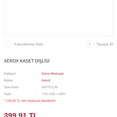
Favorilerime Ekle
Tavsiye Et
XEROX KASET DİŞLİSİ
Kategori
Xerox Aksesuar
Marka
XeroX
Stok Kodu
AKPTU139
Fiyat
7,00 USD + KDV
* 146,06 TL den başlayan taksitlerle!
399,91 TL