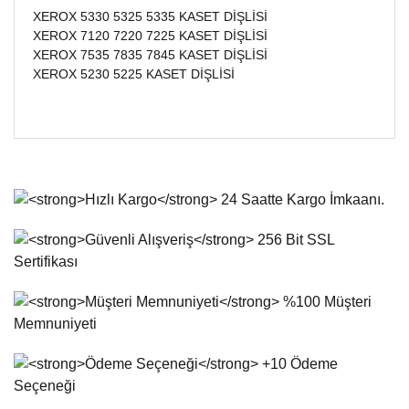
XEROX 5330 5325 5335 KASET DİŞLİSİ
XEROX 7120 7220 7225 KASET DİŞLİSİ
XEROX 7535 7835 7845 KASET DİŞLİSİ
XEROX 5230 5225 KASET DİŞLİSİ
Bu ürünün fiyat bilgisi, resim, ürün açıklamalarında ve diğer
konularda yetersiz gördüğünüz noktaları öneri formunu
Bu ürüne ilk yorumu siz yapın!
kullanarak tarafımıza iletebilirsiniz.
Görüş ve önerileriniz için teşekkür ederiz.
Yorum Yaz
Ürün resmi kalitesiz, bozuk veya görüntülenemiyor.
Ürün açıklamasında eksik bilgiler bulunuyor.
Ürün bilgilerinde hatalar bulunuyor.
Ürün fiyatı diğer sitelerden daha pahalı.
Bu ürüne benzer farklı alternatifler olmalı.