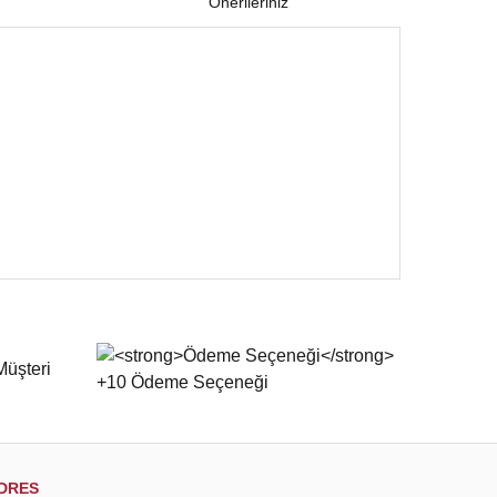
Önerileriniz
 iletebilirsiniz.
DRES