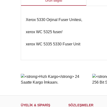
Ürün Bilgisi
Xerox 5330 Orjinal Fuser Unitesi,
xerox WC 5325 fuser/
xerox WC 5335 5330 Fuser Unit
Bu ürünün fiyat bilgisi, resim, ürün açıklamalarında ve d
Görüş ve önerileriniz için teşekkür ederiz.
Ürün resmi kalitesiz, bozuk veya görüntülenemiyor.
Ürün açıklamasında eksik bilgiler bulunuyor.
Ürün bilgilerinde hatalar bulunuyor.
Ürün fiyatı diğer sitelerden daha pahalı.
Bu ürüne benzer farklı alternatifler olmalı.
ÜYELİK & SİPARİŞ
SÖZLEŞMELER