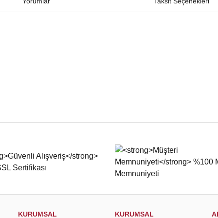
Yorumlar
Taksit Seçenekleri
iğer konularda yetersiz gördüğünüz noktaları öneri formunu kullanarak tarafımıza
Bu ürüne ilk yorumu siz yapın!
Yorum Yaz
KURUMSAL
KURUMSAL
A