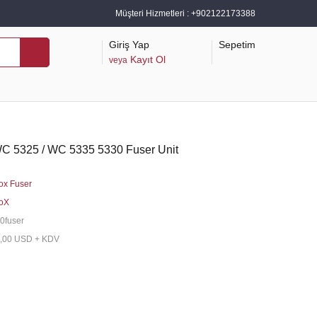
Müşteri Hizmetleri :
+902122173388
Giriş Yap
Sepetim
Kayıt Ol
veya
 WC 5325 / WC 5335 5330 Fuser Unit
ox Fuser
oX
0fuser
,00 USD + KDV