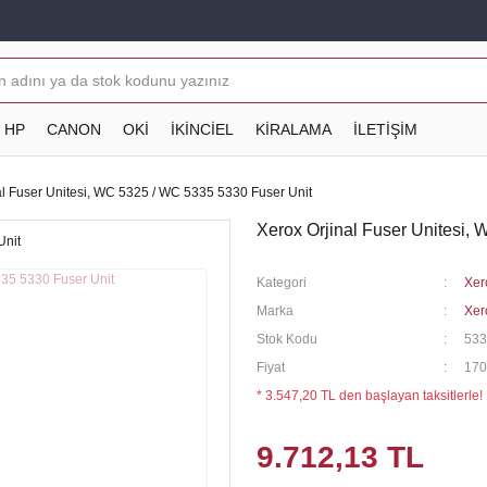
HP
CANON
OKİ
İKİNCİEL
KİRALAMA
İLETİŞİM
al Fuser Unitesi, WC 5325 / WC 5335 5330 Fuser Unit
Xerox Orjinal Fuser Unitesi,
Kategori
Xer
Marka
Xer
Stok Kodu
533
Fiyat
170
* 3.547,20 TL den başlayan taksitlerle!
9.712,13 TL