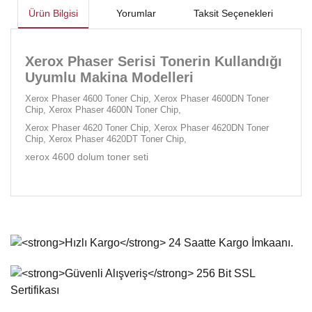
Ürün Bilgisi
Yorumlar
Taksit Seçenekleri
Xerox Phaser Serisi Tonerin Kullandığı
Uyumlu Makina Modelleri
Xerox Phaser 4600 Toner Chip, Xerox Phaser 4600DN Toner
Chip, Xerox Phaser 4600N Toner Chip,
Xerox Phaser 4620 Toner Chip, Xerox Phaser 4620DN Toner
Chip, Xerox Phaser 4620DT Toner Chip,
xerox 4600 dolum toner seti
Bu ürünün fiyat bilgisi, resim, ürün açıklamalarında ve diğer
konularda yetersiz gördüğünüz noktaları öneri formunu
Bu ürüne ilk yorumu siz yapın!
kullanarak tarafımıza iletebilirsiniz.
Görüş ve önerileriniz için teşekkür ederiz.
Yorum Yaz
Ürün resmi kalitesiz, bozuk veya görüntülenemiyor.
Ürün açıklamasında eksik bilgiler bulunuyor.