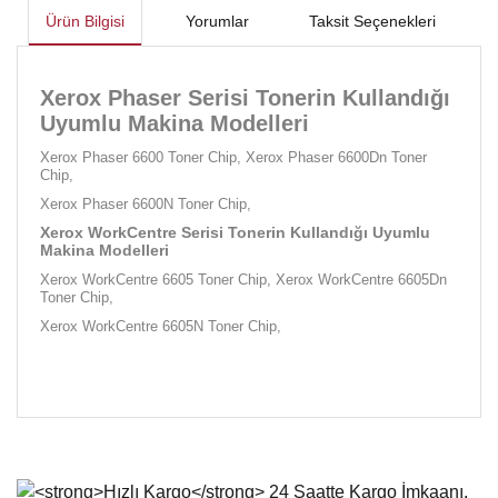
Ürün Bilgisi
Yorumlar
Taksit Seçenekleri
Xerox Phaser Serisi Tonerin Kullandığı
Uyumlu Makina Modelleri
Xerox Phaser 6600 Toner Chip, Xerox Phaser 6600Dn Toner
Chip,
Xerox Phaser 6600N Toner Chip,
Xerox WorkCentre Serisi Tonerin Kullandığı Uyumlu
Makina Modelleri
Xerox WorkCentre 6605 Toner Chip, Xerox WorkCentre 6605Dn
Toner Chip,
Xerox WorkCentre 6605N Toner Chip,
Bu ürünün fiyat bilgisi, resim, ürün açıklamalarında ve diğer
konularda yetersiz gördüğünüz noktaları öneri formunu
Bu ürüne ilk yorumu siz yapın!
kullanarak tarafımıza iletebilirsiniz.
Görüş ve önerileriniz için teşekkür ederiz.