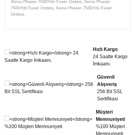
Xerox Phaser 7500Ydn Fuser Ünitesi, Xerox Phaser
7500Ydt Fuser Ünitesi, Xerox Phaser 7500Ydx Fuser
Ünitesi,
Bu ürünün fiyat bilgisi, resim, ürün açıklamalarında ve diğer
konularda yetersiz gördüğünüz noktaları öneri formunu
Bu ürüne ilk yorumu siz yapın!
kullanarak tarafımıza iletebilirsiniz.
Görüş ve önerileriniz için teşekkür ederiz.
Hızlı Kargo
24 Saatte Kargo
Yorum Yaz
Ürün resmi kalitesiz, bozuk veya görüntülenemiyor.
İmkaanı.
Ürün açıklamasında eksik bilgiler bulunuyor.
Güvenli
Ürün bilgilerinde hatalar bulunuyor.
Alışveriş
Ürün fiyatı diğer sitelerden daha pahalı.
256 Bit SSL
Bu ürüne benzer farklı alternatifler olmalı.
Sertifikası
Müşteri
Memnuniyeti
%100 Müşteri
Memnuniyeti