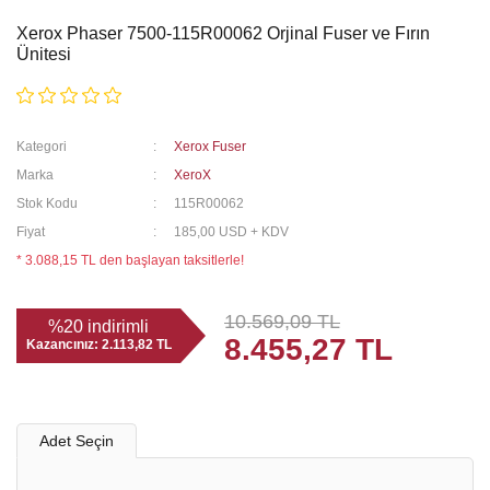
Xerox Phaser 7500-115R00062 Orjinal Fuser ve Fırın
Xerox Toner
Hp Yazıcı
Ünitesi
transfer belt blade ( bıçağı)
Kategori
Xerox Fuser
Marka
XeroX
Stok Kodu
115R00062
Fiyat
185,00 USD + KDV
* 3.088,15 TL den başlayan taksitlerle!
10.569,09 TL
%20 indirimli
8.455,27 TL
Kazancınız:
2.113,82 TL
Adet Seçin