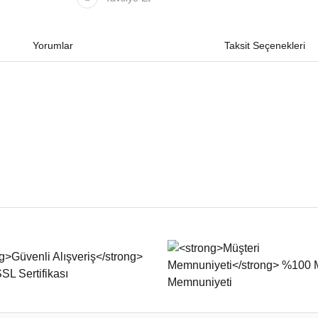
Yorumlar
Taksit Seçenekleri
iğer konularda yetersiz gördüğünüz noktaları öneri formunu kullanarak tarafımıza
Bu ürüne ilk yorumu siz yapın!
Yorum Yaz