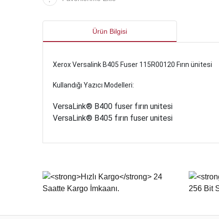
Ürün Bilgisi
Xerox Versalink B405 Fuser 115R00120 Fırın ünitesi
Kullandığı Yazıcı Modelleri:
VersaLink® B400 fuser fırın unitesi
VersaLink® B405 fırın fuser unitesi
Bu ürünün fiyat bilgisi, resim, ürün açıklamalarında ve d
Görüş ve önerileriniz için teşekkür ederiz.
Ürün resmi kalitesiz, bozuk veya görüntülenemiyor.
Ürün açıklamasında eksik bilgiler bulunuyor.
Ürün bilgilerinde hatalar bulunuyor.