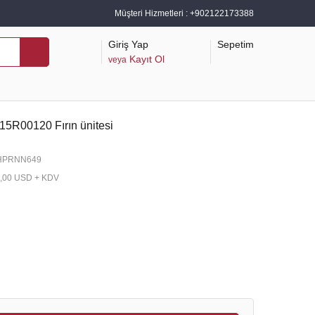
Müşteri Hizmetleri :
+902122173388
Giriş Yap
Sepetim
Kayıt Ol
veya
15R00120 Fırın ünitesi
HPRNN649
,00 USD + KDV