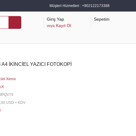
Müşteri Hizmetleri :
+902122173388
Giriş Yap
Sepetim
Kayıt Ol
veya
A4 İKİNCİEL YAZICI FOTOKOPİ
ciel Xerox
oX
MPQV79
,00 USD + KDV
!