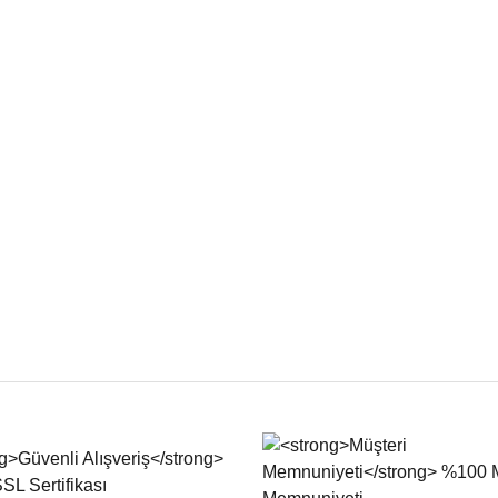
iğer konularda yetersiz gördüğünüz noktaları öneri formunu kullanarak tarafımıza
Bu ürüne ilk yorumu siz yapın!
Yorum Yaz