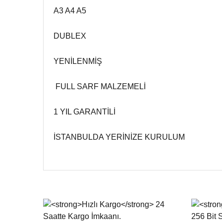
A3 A4 A5
DUBLEX
YENİLENMİŞ
FULL SARF MALZEMELİ
1 YIL GARANTİLİ
İSTANBULDA YERİNİZE KURULUM
Bu ürünün fiyat bilgisi, resim, ürün açıklamalarında ve d
Görüş ve önerileriniz için teşekkür ederiz.
Ürün resmi kalitesiz, bozuk veya görüntülenemiyor.
Ürün açıklamasında eksik bilgiler bulunuyor.