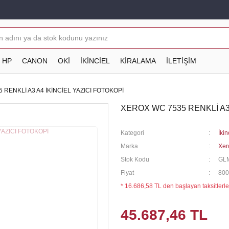
HP
CANON
OKİ
İKİNCİEL
KİRALAMA
İLETİŞİM
 RENKLİ A3 A4 İKİNCİEL YAZICI FOTOKOPİ
XEROX WC 7535 RENKLİ A3 
Kategori
İkin
Marka
Xer
Stok Kodu
GL
Fiyat
800
* 16.686,58 TL den başlayan taksitlerle
45.687,46 TL