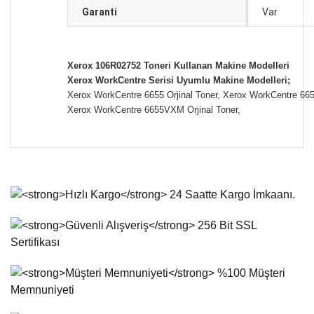
Garanti
Var
Xerox 106R02752 Toneri Kullanan Makine Modelleri
Xerox WorkCentre Serisi Uyumlu Makine Modelleri;
Xerox WorkCentre 6655 Orjinal Toner, Xerox WorkCentre 6655
Xerox WorkCentre 6655VXM Orjinal Toner,
Bu ürünün fiyat bilgisi, resim, ürün açıklamalarında ve diğer
konularda yetersiz gördüğünüz noktaları öneri formunu
Bu ürüne ilk yorumu siz yapın!
kullanarak tarafımıza iletebilirsiniz.
Görüş ve önerileriniz için teşekkür ederiz.
Yorum Yaz
Ürün resmi kalitesiz, bozuk veya görüntülenemiyor.
Ürün açıklamasında eksik bilgiler bulunuyor.
Ürün bilgilerinde hatalar bulunuyor.
Ürün fiyatı diğer sitelerden daha pahalı.
Bu ürüne benzer farklı alternatifler olmalı.