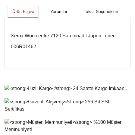
Ürün Bilgisi
Yorumlar
Taksit Seçenekleri
Xerox Workcentre 7120 Sarı muadil Japon Toner
006R01462
Bu ürünün fiyat bilgisi, resim, ürün açıklamalarında ve diğer
konularda yetersiz gördüğünüz noktaları öneri formunu
Bu ürüne ilk yorumu siz yapın!
kullanarak tarafımıza iletebilirsiniz.
Görüş ve önerileriniz için teşekkür ederiz.
Yorum Yaz
Ürün resmi kalitesiz, bozuk veya görüntülenemiyor.
Ürün açıklamasında eksik bilgiler bulunuyor.
Ürün bilgilerinde hatalar bulunuyor.
Ürün fiyatı diğer sitelerden daha pahalı.