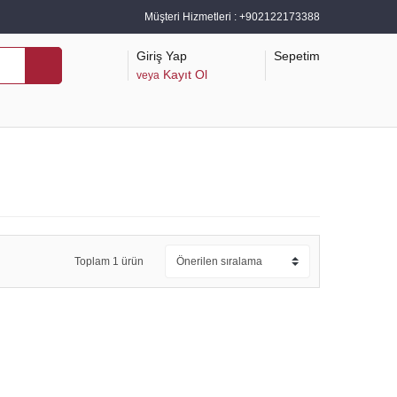
Müşteri Hizmetleri :
+902122173388
Giriş Yap
Sepetim
Kayıt Ol
veya
Toplam 1 ürün