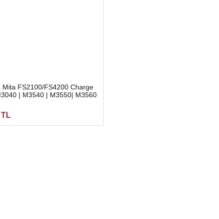
 Mita FS2100/FS4200 Charge
M3040 | M3540 | M3550| M3560
4030-4035
 TL