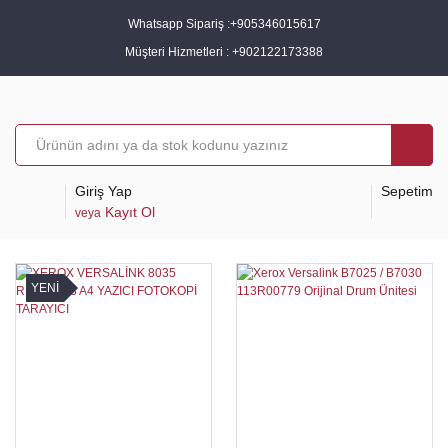
Whatsapp Sipariş :
+905346015617
Müşteri Hizmetleri :
+902122173388
Giriş Yap
Sepetim
Kayıt Ol
veya
YENİ