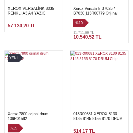
XEROX VERSALİNK 8035
Xerox Versalink B7025 /
RENKLİ A3 A4 YAZICI
B7030 113R00779 Orijinal
FOTOKOPİ TARAYICI
Drum Ünitesi
%10
57.130,20 TL
11.711,69 TL
10.540,52 TL
YENİ
Xerox 7800 orjinal drum
013R00681 XEROX 8130
106R01582
8135 8145 8155 8170 DRUM
Chip
%15
514,17 TL