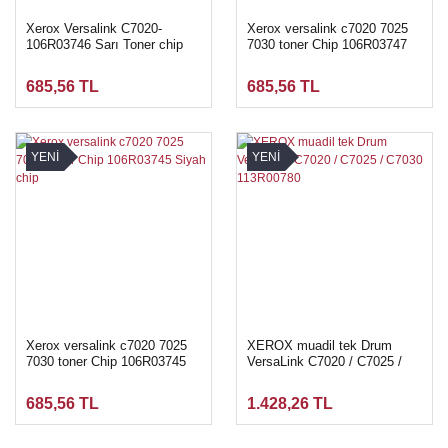
Xerox Versalink C7020-
Xerox versalink c7020 7025
106R03746 Sarı Toner chip
7030 toner Chip 106R03747
magenta kırmızı
685,56 TL
685,56 TL
YENİ
YENİ
Xerox versalink c7020 7025
XEROX muadil tek Drum
7030 toner Chip 106R03745
VersaLink C7020 / C7025 /
Siyah chip
C7030 113R00780
685,56 TL
1.428,26 TL