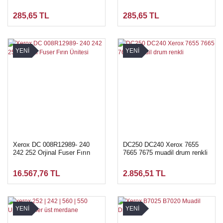
DC260 Drum Chip - Black
DRUM CHIPİ
285,65 TL
285,65 TL
YENİ
YENİ
Xerox DC 008R12989- 240
DC250 DC240 Xerox 7655
242 252 Orjinal Fuser Fırın
7665 7675 muadil drum renkli
Ünitesi
16.567,76 TL
2.856,51 TL
YENİ
YENİ