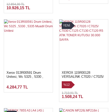
12.854,30 TL
10.926,15 TL
YENİ
Xerox 013R00591 Drum
XEROX 115R00128
Unitesi, Wc 5325 , 5330 ,
VERSALİNK C7020 / C7025/
5335 Muadil Drum Unitesi
C7030 C7125 C7130 C7120
R5 ATIK TONER KUTUSU
%12
4.284,77 TL
30.000 SAYFA
1.713,91 TL
1.508,24 TL