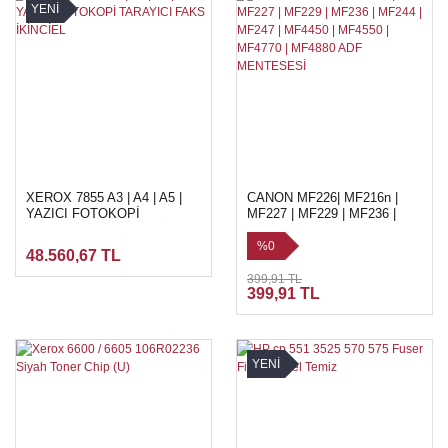
YENİ
XEROX 7855 A3 | A4 | A5 |
CANON MF226| MF216n |
YAZICI FOTOKOPİ
MF227 | MF229 | MF236 |
TARAYICI FAKS İKİNCİEL
MF244 | MF247 | MF4450 |
MF4550 | MF4770 | MF4880
%0
48.560,67 TL
ADF MENTESESİ
399,91 TL
399,91 TL
YENİ