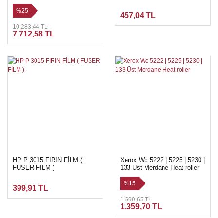
WorkCentre 7120 / 7125 /
7220 / 7225
%25
457,04 TL
10.283,44 TL
7.712,58 TL
HP P 3015 FIRIN FİLM (
Xerox Wc 5222 | 5225 | 5230 |
FUSER FİLM )
133 Üst Merdane Heat roller
%15
399,91 TL
1.599,65 TL
1.359,70 TL